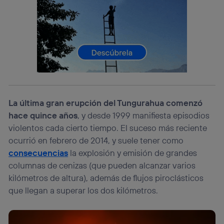
lo que cualquier persona que conecte su dispositivo y
consienta el uso de la tecnología recibirá el mismo
identificador. Típicamente:
Si utilizas una
conexión de banda ancha
(p. ej., Wi-Fi),
el marketing o análisis se realizará en función de las
actividades de navegación de los miembros del hogar
que hayan dado su consentimiento.
Si utilizas
datos móviles
, el marketing será más
personalizado, ya que se basará únicamente en la
navegación del usuario del móvil.
La última gran erupción del Tungurahua comenzó
hace quince años
, y desde 1999 manifiesta episodios
Puedes gestionar los consentimientos Utiq seleccionando
“Administrar Utiq” en la parte inferior de esta página web o
violentos cada cierto tiempo. El suceso más reciente
visitando el
portal de privacidad de Utiq
ocurrió en febrero de 2014, y suele tener como
(“consenthub”)
. Para más información, consulta
consecuencias
la explosión y emisión de grandes
la
política de privacidad de Utiq
.
columnas de cenizas (que pueden alcanzar varios
kilómetros de altura), además de flujos piroclásticos
que llegan a superar los dos kilómetros.