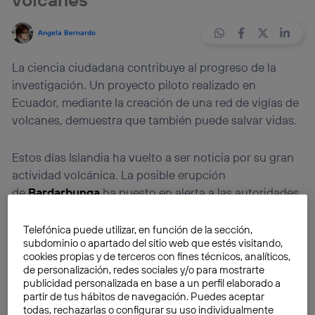
Angela Bernardo
La ciencia ciudadana contribuye al progreso de la
investigación. Un proyecto piloto realizado en
Ecuador, mediante la creación de una red de vigías de
volcanes, demuestra que también puede salvar vidas.
Estos días Islandia ha vuelto a ser noticia por su gran
actividad volcánica. La posible erupción
de
Bardarbunga
ha puesto en alerta a las autoridades,
que recuerdan muy bien los problemas causados por
la nube de humo y cenizas que produjo
Telefónica puede utilizar, en función de la sección,
subdominio o apartado del sitio web que estés visitando,
el
Eyjafjallajökull
en 2010, cuando se obligó a cerrar
cookies propias y de terceros con fines técnicos, analíticos,
durante varios días el tráfico aéreo en Europa. Al otro
de personalización, redes sociales y/o para mostrarte
lado del Atlántico, en Ecuador, los conocidos como
publicidad personalizada en base a un perfil elaborado a
partir de tus hábitos de navegación. Puedes aceptar
vigías de volcanes
permanecen alerta para evitar
todas, rechazarlas o configurar su uso individualmente