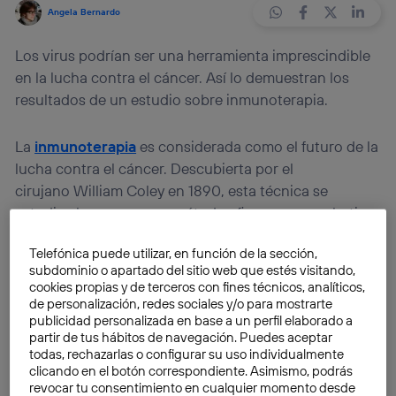
Angela Bernardo
Los virus podrían ser una herramienta imprescindible
en la lucha contra el cáncer. Así lo demuestran los
resultados de un estudio sobre inmunoterapia.
La
inmunoterapia
es considerada como el futuro de la
lucha contra el cáncer. Descubierta por el
cirujano William Coley en 1890, esta técnica se
estudia ahora como un método eficaz para combatir
las células tumorales. Entre sus ventajas, destacan su
Telefónica puede utilizar, en función de la sección,
precisión y el menor número de efectos secundarios
subdominio o apartado del sitio web que estés visitando,
que produce.
cookies propias y de terceros con fines técnicos, analíticos,
de personalización, redes sociales y/o para mostrarte
publicidad personalizada en base a un perfil elaborado a
Por el momento, la investigación ha demostrado que
partir de tus hábitos de navegación. Puedes aceptar
la inmunoterapia es eficaz contra diferentes tipos de
todas, rechazarlas o configurar su uso individualmente
cáncer, como el de vejiga, el de cérvix o el melanoma
clicando en el botón correspondiente. Asimismo, podrás
revocar tu consentimiento en cualquier momento desde
metastásico. Incluso algunos estudios apuntan que