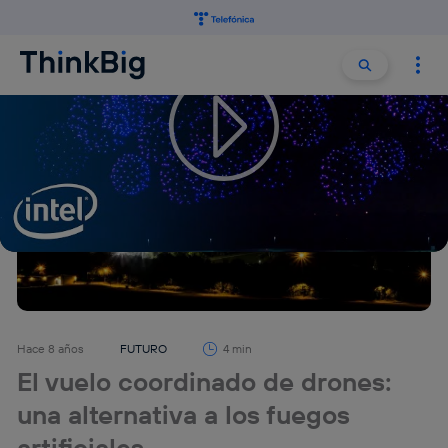
Buscar:
Buscar
Hace 8 años
FUTURO
4 min
El vuelo coordinado de drones:
una alternativa a los fuegos
artificiales