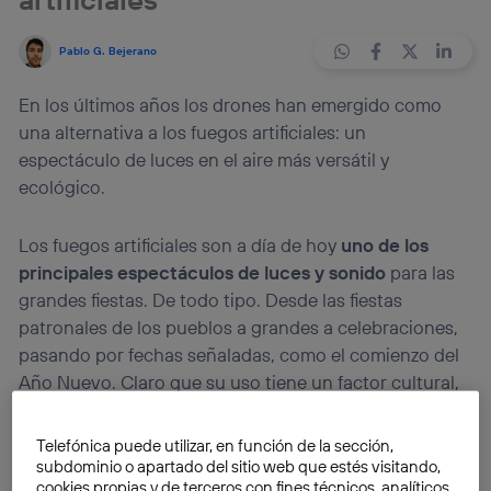
Pablo G. Bejerano
En los últimos años los drones han emergido como
una alternativa a los fuegos artificiales: un
espectáculo de luces en el aire más versátil y
ecológico.
Los fuegos artificiales son a día de hoy
uno de los
principales espectáculos de luces y sonido
para las
grandes fiestas. De todo tipo. Desde las fiestas
patronales de los pueblos a grandes a celebraciones,
pasando por fechas señaladas, como el comienzo del
Año Nuevo. Claro que su uso tiene un factor cultural,
pero están lo suficientemente extendidos como para
considerarlos un divertimento universal.
Telefónica puede utilizar, en función de la sección,
subdominio o apartado del sitio web que estés visitando,
cookies propias y de terceros con fines técnicos, analíticos,