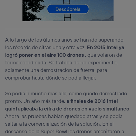
información de la cuenta de cliente de
telecomunicaciones vinculada a la conexión que utilizas
(p. ej., número de teléfono móvil).
Este identificador se asigna a la conexión de internet, por
lo que cualquier persona que conecte su dispositivo y
consienta el uso de la tecnología recibirá el mismo
A lo largo de los últimos años se han ido superando
identificador. Típicamente:
los récords de cifras una y otra vez.
En 2015 Intel ya
Si utilizas una
conexión de banda ancha
(p. ej., Wi-Fi),
logró poner en el aire 100 drones
, que volaron de
el marketing o análisis se realizará en función de las
actividades de navegación de los miembros del hogar
forma coordinada. Se trataba de un experimento,
que hayan dado su consentimiento.
solamente una demostración de fuerza, para
Si utilizas
datos móviles
, el marketing será más
comprobar hasta dónde se podía llegar.
personalizado, ya que se basará únicamente en la
navegación del usuario del móvil.
Se podía ir mucho más allá, como quedó demostrado
Puedes gestionar los consentimientos Utiq seleccionando
“Administrar Utiq” en la parte inferior de esta página web o
pronto. Un año más tarde,
a finales de 2016 Intel
visitando el
portal de privacidad de Utiq
quintuplicaba la cifra de drones en vuelo simultáneo
.
(“consenthub”)
. Para más información, consulta
Ahora las pruebas habían quedado atrás y se podía
la
política de privacidad de Utiq
.
saltar a la comercialización de la solución. En el
descanso de la Super Bowl los drones amenizaron a