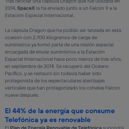
Tras reciclar una cápsula Dragon que fue utilizada en
consienta el uso de la tecnología recibirá el mismo
2014,
SpaceX
la ha enviado junto a un Falcon 9 a la
identificador. Típicamente:
Estación Espacial Internacional.
Si utilizas una
conexión de banda ancha
(p. ej., Wi-Fi),
el marketing o análisis se realizará en función de las
actividades de navegación de los miembros del hogar
La cápsula Dragon que ha podido ser lanzada en esta
que hayan dado su consentimiento.
ocasión con 2.700 kilogramos de carga de
Si utilizas
datos móviles
, el marketing será más
suministros ya formó parte de una misión espacial
personalizado, ya que se basará únicamente en la
encargada de enviar suministros a la Estación
navegación del usuario del móvil.
Espacial Internacional hace poco menos de tres años,
Puedes gestionar los consentimientos Utiq seleccionando
“Administrar Utiq” en la parte inferior de esta página web o
en septiembre de 2014. Se recuperó del Océano
visitando el
portal de privacidad de Utiq
Pacífico, y se restauró sin todavía haber sido
(“consenthub”)
. Para más información, consulta
protagonista de los espectaculares aterrizajes
la
política de privacidad de Utiq
.
verticales que han protagonizado los cohetes Falcon
nueve después.
El 44% de la energía que consume
Telefónica ya es renovable
El
Plan de Energía Renovable de Telefónica
supondrá