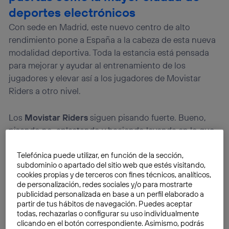
deportes electrónicos
Con sede en Madrid, este nuevo centro de alto
rendimiento pone a España a la cabeza de esta nueva
modalidad deportiva. Toda la estancia está pensada
para mejorar y ayudar al entrenamiento de los
jugadores y elevar así a los jugadores de Movistar
Riders a otro nivel.
Los
Movistar Riders
siguen pisando fuerte. Bueno,
pisando no, aplastando y haciendo leyenda en lo que
a deportes electrónicos se refiere. La última novedad
Telefónica puede utilizar, en función de la sección,
es el estreno de su nueva sede en Madrid, el
Movistar
subdominio o apartado del sitio web que estés visitando,
Esports Center
, situado en el Matadero de la capital.
cookies propias y de terceros con fines técnicos, analíticos,
Este nuevo espacio es el centro de alto rendimiento
de personalización, redes sociales y/o para mostrarte
para deportes electrónicos más innovador de Europa.
publicidad personalizada en base a un perfil elaborado a
partir de tus hábitos de navegación. Puedes aceptar
todas, rechazarlas o configurar su uso individualmente
clicando en el botón correspondiente. Asimismo, podrás