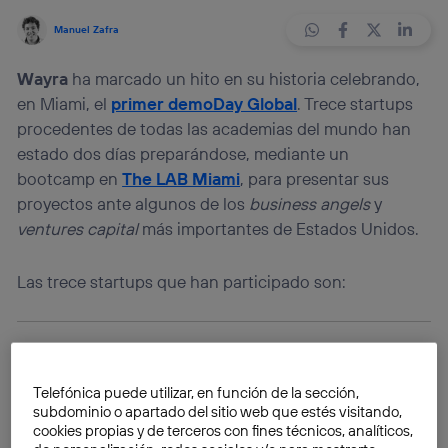
Manuel Zafra
Wayra
ha marcado un hito en su historia celebrando,
en Miami, el
primer demoDay Global
. Trece startups
procedentes de todas las academias del mundo han
estado dos días preparándose, mediante un
bootcamp en
The LAB Miami
, para presentar sus
proyectos ante algunos de los
business angels
y
ventures capital
más importantes de Estados Unidos.
Las trece startups que han participado son:
Telefónica puede utilizar, en función de la sección,
subdominio o apartado del sitio web que estés visitando,
cookies propias y de terceros con fines técnicos, analíticos,