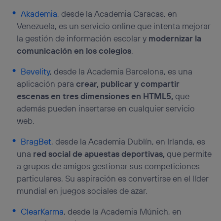
telecomunicaciones vinculada a la conexión que utilizas
Akademia
, desde la Academia Caracas, en
(p. ej., número de teléfono móvil).
Venezuela, es un servicio online que intenta mejorar
Este identificador se asigna a la conexión de internet, por
la gestión de información escolar y
modernizar la
lo que cualquier persona que conecte su dispositivo y
consienta el uso de la tecnología recibirá el mismo
comunicación en los colegios
.
identificador. Típicamente:
Bevelity
, desde la Academia Barcelona, es una
Si utilizas una
conexión de banda ancha
(p. ej., Wi-Fi),
el marketing o análisis se realizará en función de las
aplicación para
crear, publicar y compartir
actividades de navegación de los miembros del hogar
escenas en tres dimensiones en HTML5,
que
que hayan dado su consentimiento.
además pueden insertarse en cualquier servicio
Si utilizas
datos móviles
, el marketing será más
web.
personalizado, ya que se basará únicamente en la
navegación del usuario del móvil.
BragBet
, desde la Academia Dublín, en Irlanda, es
Puedes gestionar los consentimientos Utiq seleccionando
una
red social de apuestas deportivas,
que permite
“Administrar Utiq” en la parte inferior de esta página web o
visitando el
portal de privacidad de Utiq
a grupos de amigos gestionar sus competiciones
(“consenthub”)
. Para más información, consulta
particulares. Su aspiración es convertirse en el líder
la
política de privacidad de Utiq
.
mundial en juegos sociales de azar.
ClearKarma
, desde la Academia Múnich, en