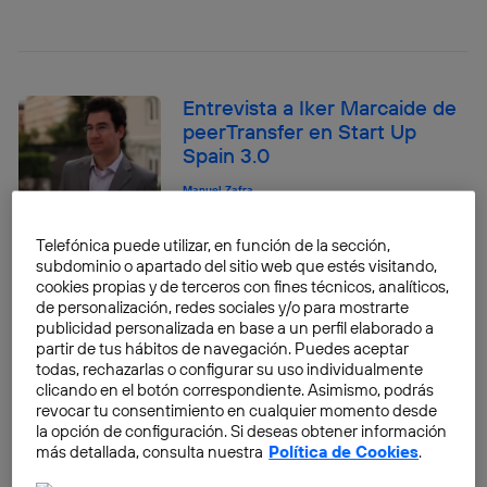
Entrevista a Iker Marcaide de
peerTransfer en Start Up
Spain 3.0
Manuel Zafra
Telefónica puede utilizar, en función de la sección,
subdominio o apartado del sitio web que estés visitando,
Entrevista a Álvaro López-
cookies propias y de terceros con fines técnicos, analíticos,
Medrano de InTotally en Start
de personalización, redes sociales y/o para mostrarte
Up Spain 3.0
publicidad personalizada en base a un perfil elaborado a
partir de tus hábitos de navegación. Puedes aceptar
Manuel Zafra
todas, rechazarlas o configurar su uso individualmente
clicando en el botón correspondiente. Asimismo, podrás
Entrevista a Luis Sanz de
revocar tu consentimiento en cualquier momento desde
Olapic en Start Up Spain 3.0
la opción de configuración. Si deseas obtener información
más detallada, consulta nuestra
Política de Cookies
.
Manuel Zafra