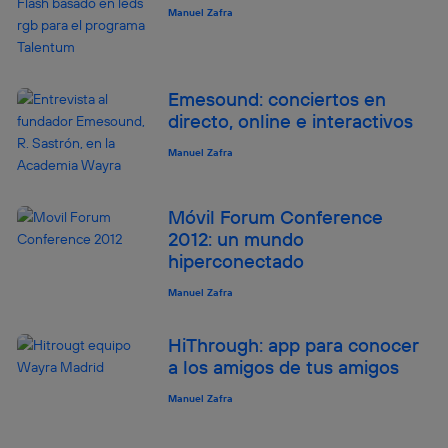
Manuel Zafra
actividades de navegación de los miembros del hogar
que hayan dado su consentimiento.
Si utilizas
datos móviles
, el marketing será más
personalizado, ya que se basará únicamente en la
Emesound: conciertos en
navegación del usuario del móvil.
directo, online e interactivos
Puedes gestionar los consentimientos Utiq seleccionando
“Administrar Utiq” en la parte inferior de esta página web o
Manuel Zafra
visitando el
portal de privacidad de Utiq
(“consenthub”)
. Para más información, consulta
la
política de privacidad de Utiq
.
Móvil Forum Conference
2012: un mundo
hiperconectado
Manuel Zafra
HiThrough: app para conocer
a los amigos de tus amigos
Manuel Zafra