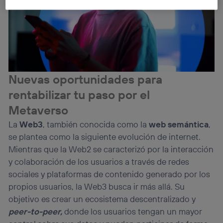
consentimiento en cada página web).
La tecnología Utiq está diseñada con la privacidad como
prioridad ofreciéndote elección y control.
La tecnología utiliza un identificador cifrado creado por tu
operadora de telefonía
, utilizando tu dirección IP y otra
información de la cuenta de cliente de
telecomunicaciones vinculada a la conexión que utilizas
Nuevas oportunidades para
(p. ej., número de teléfono móvil).
rentabilizar tu paso por el
Este identificador se asigna a la conexión de internet, por
lo que cualquier persona que conecte su dispositivo y
Metaverso
consienta el uso de la tecnología recibirá el mismo
identificador. Típicamente:
La
Web3
, también conocida como la
web semántica
,
Si utilizas una
conexión de banda ancha
(p. ej., Wi-Fi),
se plantea como la siguiente evolución de internet.
el marketing o análisis se realizará en función de las
Mientras que la Web2 se caracterizó por la interacción
actividades de navegación de los miembros del hogar
y colaboración de los usuarios a través de redes
que hayan dado su consentimiento.
sociales y plataformas de contenido generado por los
Si utilizas
datos móviles
, el marketing será más
propios usuarios, la Web3 busca ir más allá. Su
personalizado, ya que se basará únicamente en la
navegación del usuario del móvil.
objetivo es crear un ecosistema descentralizado y
Puedes gestionar los consentimientos Utiq seleccionando
peer-to-peer,
donde los usuarios tengan un mayor
“Administrar Utiq” en la parte inferior de esta página web o