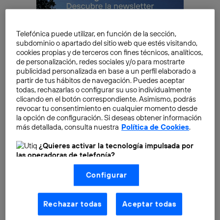
Telefónica puede utilizar, en función de la sección,
subdominio o apartado del sitio web que estés visitando,
cookies propias y de terceros con fines técnicos, analíticos,
de personalización, redes sociales y/o para mostrarte
publicidad personalizada en base a un perfil elaborado a
partir de tus hábitos de navegación. Puedes aceptar
todas, rechazarlas o configurar su uso individualmente
clicando en el botón correspondiente. Asimismo, podrás
revocar tu consentimiento en cualquier momento desde
la opción de configuración. Si deseas obtener información
más detallada, consulta nuestra
Política de Cookies
.
¿Quieres saber cómo? Acompáñanos en este
emocionante recorrido hacia el futuro.
¿Quieres activar la tecnología impulsada por
las operadoras de telefonía?
Nosotros, Telefónica S.A., utilizamos la tecnología Utiq para
Configurar
realizar nuestras acciones de marketing digital o análisis
(como se describe en este aviso de consentimiento)
basadas en tu navegación en nuestra(s) web(s)
listadas
aquí
(solo cuando utilizas una
conexión a
Rechazar todas
Aceptar todas
internet habilitada
, proporcionada por una de las
operadoras de telefonía participantes, y otorgas tu