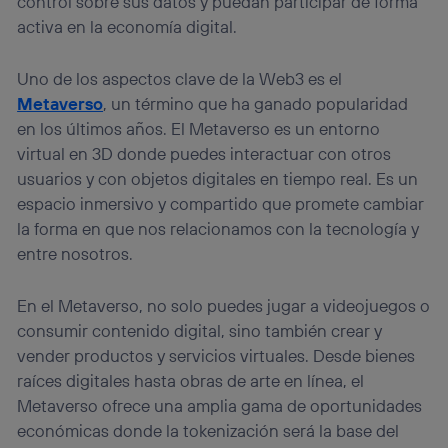
control sobre sus datos y puedan participar de forma
visitando el
portal de privacidad de Utiq
activa en la economía digital.
(“consenthub”)
. Para más información, consulta
la
política de privacidad de Utiq
.
Uno de los aspectos clave de la Web3 es el
Metaverso
, un término que ha ganado popularidad
en los últimos años. El Metaverso es un entorno
virtual en 3D donde puedes interactuar con otros
usuarios y con objetos digitales en tiempo real. Es un
espacio inmersivo y compartido que promete cambiar
la forma en que nos relacionamos con la tecnología y
entre nosotros.
En el Metaverso, no solo puedes jugar a videojuegos o
consumir contenido digital, sino también crear y
vender productos y servicios virtuales. Desde bienes
raíces digitales hasta obras de arte en línea, el
Metaverso ofrece una amplia gama de oportunidades
económicas donde la tokenización será la base del