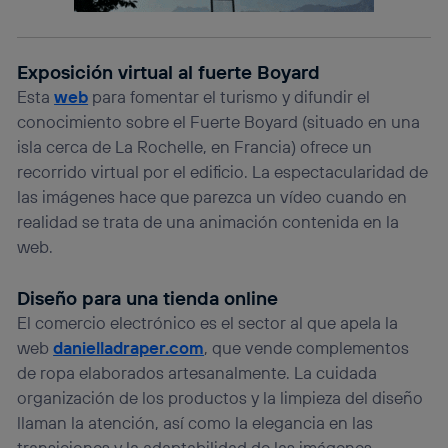
(p. ej., número de teléfono móvil).
Este identificador se asigna a la conexión de internet, por
lo que cualquier persona que conecte su dispositivo y
consienta el uso de la tecnología recibirá el mismo
Exposición virtual al fuerte Boyard
identificador. Típicamente:
Esta
web
para fomentar el turismo y difundir el
Si utilizas una
conexión de banda ancha
(p. ej., Wi-Fi),
conocimiento sobre el Fuerte Boyard (situado en una
el marketing o análisis se realizará en función de las
isla cerca de La Rochelle, en Francia) ofrece un
actividades de navegación de los miembros del hogar
que hayan dado su consentimiento.
recorrido virtual por el edificio. La espectacularidad de
las imágenes hace que parezca un vídeo cuando en
Si utilizas
datos móviles
, el marketing será más
personalizado, ya que se basará únicamente en la
realidad se trata de una animación contenida en la
navegación del usuario del móvil.
web.
Puedes gestionar los consentimientos Utiq seleccionando
“Administrar Utiq” en la parte inferior de esta página web o
Diseño para una tienda online
visitando el
portal de privacidad de Utiq
(“consenthub”)
. Para más información, consulta
El comercio electrónico es el sector al que apela la
la
política de privacidad de Utiq
.
web
danielladraper.com
, que vende complementos
de ropa elaborados artesanalmente. La cuidada
organización de los productos y la limpieza del diseño
llaman la atención, así como la elegancia en las
transiciones y la adaptabilidad de las imágenes,