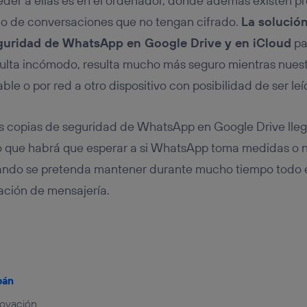
der a ellas es en el ordenador, donde además existen p
ido de conversaciones que no tengan cifrado.
La solución
guridad de WhatsApp en Google Drive y en iCloud
pa
sulta incómodo, resulta mucho más seguro mientras nues
e o por red a otro dispositivo con posibilidad de ser leí
as copias de seguridad de WhatsApp en Google Drive lle
 lo que habrá que esperar a si WhatsApp toma medidas o 
ndo se pretenda mantener durante mucho tiempo todo e
ación de mensajería.
bán
novación.