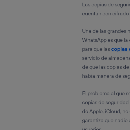
conecte s
Las copias de segur
Típicame
cuentan con cifrado 
Si util
realiz
hayan 
Una de las grandes n
Si util
WhatsApp es que la 
únicam
para que las
copias 
Puedes ge
inferior 
servicio de almacena
Para más 
de que las copias de
había manera de segu
El problema al que s
copias de seguridad
de Apple, iCloud, no
garantiza que nadie 
usuarios.