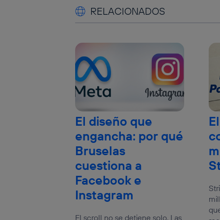
RELACIONADOS
El diseño que
El
engancha: por qué
c
Bruselas
m
cuestiona a
S
Facebook e
Str
Instagram
mil
que
El scroll no se detiene solo. Las