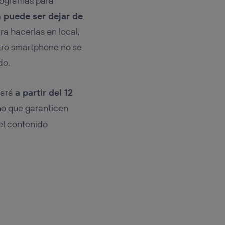
rogramas para
 puede ser dejar de
ra hacerlas en local,
tro smartphone no se
do.
gará
a partir del 12
no que garanticen
l contenido