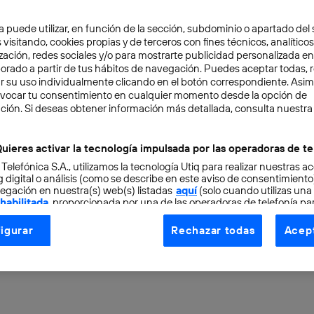
a puede utilizar, en función de la sección, subdominio o apartado del 
 visitando, cookies propias y de terceros con fines técnicos, analíticos
zación, redes sociales y/o para mostrarte publicidad personalizada e
aborado a partir de tus hábitos de navegación. Puedes aceptar todas, 
r su uso individualmente clicando en el botón correspondiente. Asi
evocar tu consentimiento en cualquier momento desde la opción de
ción. Si deseas obtener información más detallada, consulta nuestra
TAL
2 min
as de seguridad de Wha
uieres activar la tecnología impulsada por las operadoras de te
 Telefónica S.A., utilizamos la tecnología Utiq para realizar nuestras a
 digital o análisis (como se describe en este aviso de consentimient
rive no tienen cifrado d
egación en nuestra(s) web(s) listadas
aquí
(solo cuando utilizas una
 habilitada
, proporcionada por una de las operadoras de telefonía par
tu consentimiento en cada página web).
 a extremo
igurar
Rechazar todas
Acept
ogía Utiq está diseñada con la privacidad como prioridad ofreciéndot
ogía utiliza un identificador cifrado creado por tu
operadora de tele
o tu dirección IP y otra información de la cuenta de cliente de telec
 a la conexión que utilizas (p. ej., número de teléfono móvil).
tificador se asigna a la conexión de internet, por lo que cualquier pe