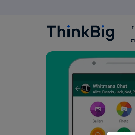
I
Blogthinkbig.com
#