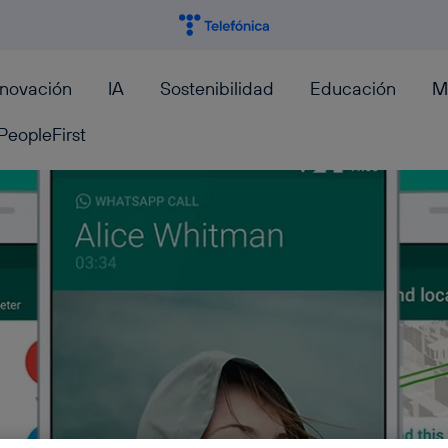
nnovación
IA
Sostenibilidad
Educación
M
PeopleFirst