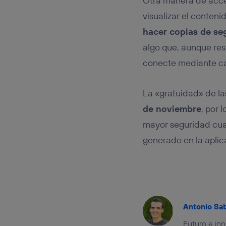
Otra manera de acce
visualizar el conten
hacer copias de se
algo que, aunque re
conecte mediante cabl
La «gratuidad» de l
de noviembre
, por
mayor seguridad cua
generado en la aplic
Antonio Sa
Futuro e in