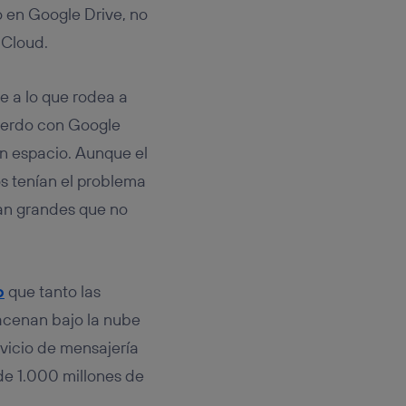
tificador.
 en Google Drive, no
iCloud.
sis se
 hogar que
e a lo que rodea a
sará
uerdo con Google
 espacio. Aunque el
n la parte
onsenthub”)
.
s tenían el problema
tan grandes que no
o
que tanto las
acenan bajo la nube
rvicio de mensajería
de 1.000 millones de