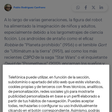
Pablo Rodriguez Canfranc
A lo largo de varias generaciones, la figura del robot
ha alimentado la imaginación de niños y adultos,
especialmente debido a los largometrajes de ciencia
ficción. Los androides de antaño como el eficaz
Robbie
de “Planeta prohíbido” (1956) o el temible
Gort
de “Ultimátum a la tierra” (1951), así como los más
recientes
C3PO
de la saga “Star Wars” o el inquietante
David
de “Prometheus” (2012), encarnan los sueños y
pesadillas que la robótica produce en el inconsciente
colectivo. Sin olvidar el hecho de que los autómatas
Telefónica puede utilizar, en función de la sección,
subdominio o apartado del sitio web que estés visitando,
sean mucho más prosaicos que en la ficción, como
cookies propias y de terceros con fines técnicos, analíticos,
demuestra el hecho de que el rover “Curiosity”
de personalización, redes sociales y/o para mostrarte
(actualmente recorriendo la superficie de Marte) sea
publicidad personalizada en base a un perfil elaborado a
muy distinto a los humanoides del celuloide.
partir de tus hábitos de navegación. Puedes aceptar
todas, rechazarlas o configurar su uso individualmente
clicando en el botón correspondiente. Asimismo, podrás