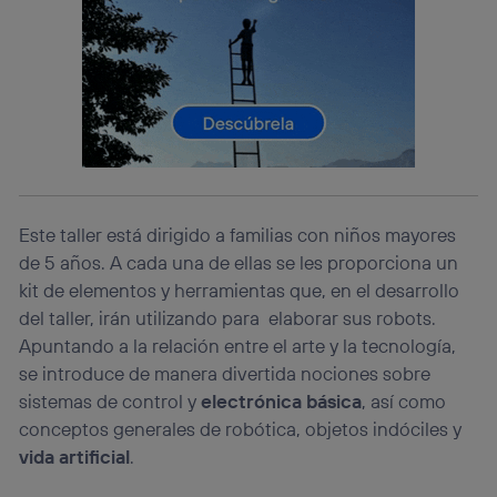
consienta el uso de la tecnología recibirá el mismo
identificador. Típicamente:
Si utilizas una
conexión de banda ancha
(p. ej., Wi-Fi),
el marketing o análisis se realizará en función de las
actividades de navegación de los miembros del hogar
que hayan dado su consentimiento.
Si utilizas
datos móviles
, el marketing será más
personalizado, ya que se basará únicamente en la
navegación del usuario del móvil.
Este taller está dirigido a familias con niños mayores
Puedes gestionar los consentimientos Utiq seleccionando
“Administrar Utiq” en la parte inferior de esta página web o
de 5 años. A cada una de ellas se les proporciona un
visitando el
portal de privacidad de Utiq
kit de elementos y herramientas que, en el desarrollo
(“consenthub”)
. Para más información, consulta
del taller, irán utilizando para elaborar sus robots.
la
política de privacidad de Utiq
.
Apuntando a la relación entre el arte y la tecnología,
se introduce de manera divertida nociones sobre
sistemas de control y
electrónica básica
, así como
conceptos generales de robótica, objetos indóciles y
vida artificial
.