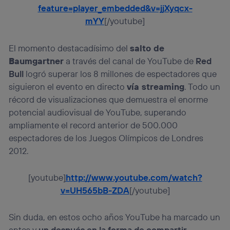
feature=player_embedded&v=jjXyqcx-
mYY
[/youtube]
El momento destacadísimo del
salto de
Baumgartner
a través del canal de YouTube de
Red
Bull
logró superar los 8 millones de espectadores que
siguieron el evento en directo
vía streaming
. Todo un
récord de visualizaciones que demuestra el enorme
potencial audiovisual de YouTube, superando
ampliamente el record anterior de 500.000
espectadores de los Juegos Olímpicos de Londres
2012.
[youtube]
http://www.youtube.com/watch?
v=UH565bB-ZDA
[/youtube]
Sin duda, en estos ocho años YouTube ha marcado un
antes y
un después en la forma de compartir