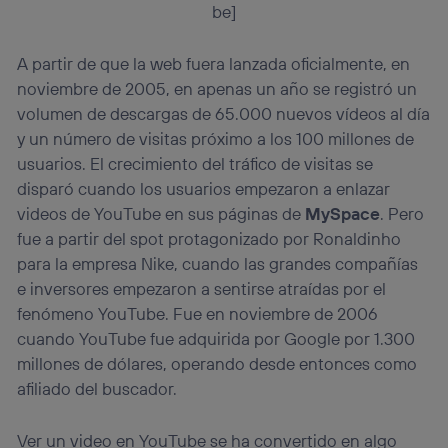
operadora de telefonía
, utilizando tu dirección IP y otra
be]
información de la cuenta de cliente de
telecomunicaciones vinculada a la conexión que utilizas
A partir de que la web fuera lanzada oficialmente, en
(p. ej., número de teléfono móvil).
noviembre de 2005, en apenas un año se registró un
Este identificador se asigna a la conexión de internet, por
lo que cualquier persona que conecte su dispositivo y
volumen de descargas de 65.000 nuevos vídeos al día
consienta el uso de la tecnología recibirá el mismo
y un número de visitas próximo a los 100 millones de
identificador. Típicamente:
usuarios. El crecimiento del tráfico de visitas se
Si utilizas una
conexión de banda ancha
(p. ej., Wi-Fi),
disparó cuando los usuarios empezaron a enlazar
el marketing o análisis se realizará en función de las
videos de YouTube en sus páginas de
MySpace
. Pero
actividades de navegación de los miembros del hogar
que hayan dado su consentimiento.
fue a partir del spot protagonizado por Ronaldinho
Si utilizas
datos móviles
, el marketing será más
para la empresa Nike, cuando las grandes compañías
personalizado, ya que se basará únicamente en la
e inversores empezaron a sentirse atraídas por el
navegación del usuario del móvil.
fenómeno YouTube. Fue en noviembre de 2006
Puedes gestionar los consentimientos Utiq seleccionando
cuando YouTube fue adquirida por Google por 1.300
“Administrar Utiq” en la parte inferior de esta página web o
millones de dólares, operando desde entonces como
visitando el
portal de privacidad de Utiq
(“consenthub”)
. Para más información, consulta
afiliado del buscador.
la
política de privacidad de Utiq
.
Ver un video en YouTube se ha convertido en algo