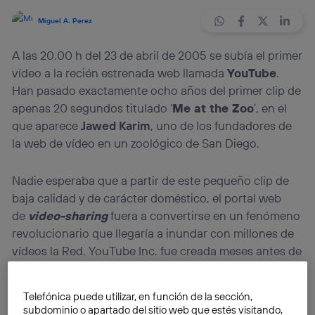
Miguel A. Perez
A las 20.00 h del 23 de abril de 2005 se subía el primer
vídeo a la recién estrenada web llamada
YouTube
.
Han pasado exactamente ocho años del primer clip de
apenas 20 segundos titulado ‘
Me at the Zoo
’, en el
que aparece
Jawed Karim
, uno de los fundadores de
la web de vídeo en un zoológico de San Diego.
Nadie esperaba que a partir de este pequeño clip de
baja calidad y de carácter doméstico, el portal web
de
video-sharing
fuera a convertirse en un fenómeno
revolucionario que llegaría a inundar con millones de
vídeos la Red. YouTube Inc. fue creada meses antes de
su estreno por tres jóvenes emprendedores
californianos,
Chad Hurley
,
Steve Chen
y el mismo
Telefónica puede utilizar, en función de la sección,
Karim.
subdominio o apartado del sitio web que estés visitando,