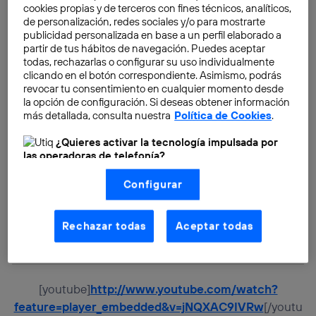
cookies propias y de terceros con fines técnicos, analíticos,
de personalización, redes sociales y/o para mostrarte
publicidad personalizada en base a un perfil elaborado a
partir de tus hábitos de navegación. Puedes aceptar
todas, rechazarlas o configurar su uso individualmente
clicando en el botón correspondiente. Asimismo, podrás
revocar tu consentimiento en cualquier momento desde
la opción de configuración. Si deseas obtener información
más detallada, consulta nuestra
Política de Cookies
.
¿Quieres activar la tecnología impulsada por
las operadoras de telefonía?
Nosotros, Telefónica S.A., utilizamos la tecnología Utiq para
Configurar
realizar nuestras acciones de marketing digital o análisis
(como se describe en este aviso de consentimiento)
basadas en tu navegación en nuestra(s) web(s)
listadas
aquí
(solo cuando utilizas una
conexión a
Rechazar todas
Aceptar todas
internet habilitada
, proporcionada por una de las
operadoras de telefonía participantes, y otorgas tu
consentimiento en cada página web).
La tecnología Utiq está diseñada con la privacidad como
[youtube]
http://www.youtube.com/watch?
prioridad ofreciéndote elección y control.
feature=player_embedded&v=jNQXAC9IVRw
[/youtu
La tecnología utiliza un identificador cifrado creado por tu