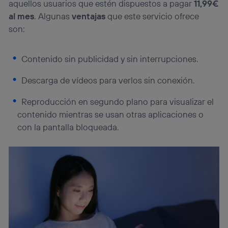
aquellos usuarios que estén dispuestos a pagar
11,99€
“Administrar Utiq” en la parte inferior de esta página web o
al mes
. Algunas
ventajas
que este servicio ofrece
visitando el
portal de privacidad de Utiq
(“consenthub”)
. Para más información, consulta
son:
la
política de privacidad de Utiq
.
Contenido sin publicidad y sin interrupciones.
Descarga de vídeos para verlos sin conexión.
Reproducción en segundo plano para visualizar el
contenido mientras se usan otras aplicaciones o
con la pantalla bloqueada.