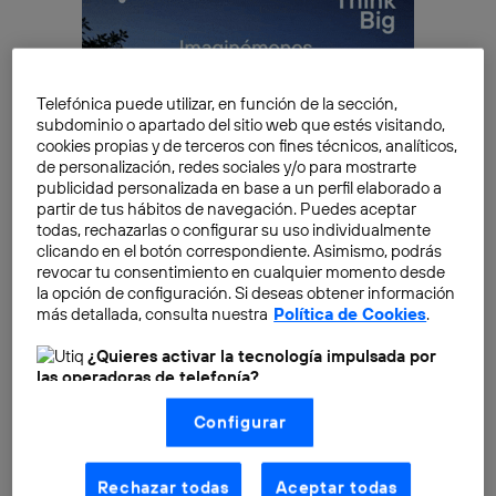
Telefónica puede utilizar, en función de la sección,
subdominio o apartado del sitio web que estés visitando,
cookies propias y de terceros con fines técnicos, analíticos,
de personalización, redes sociales y/o para mostrarte
publicidad personalizada en base a un perfil elaborado a
partir de tus hábitos de navegación. Puedes aceptar
todas, rechazarlas o configurar su uso individualmente
clicando en el botón correspondiente. Asimismo, podrás
revocar tu consentimiento en cualquier momento desde
la opción de configuración. Si deseas obtener información
más detallada, consulta nuestra
Política de Cookies
.
Las nuevas medidas de YouTube
¿Quieres activar la tecnología impulsada por
las operadoras de telefonía?
En el caso de YouTube, la plataforma
Nosotros, Telefónica S.A., utilizamos la tecnología Utiq para
en
streaming
lleva varios meses haciendo algunos
Configurar
realizar nuestras acciones de marketing digital o análisis
cambios y mejoras
para sus usuarios. Por ejemplo,
(como se describe en este aviso de consentimiento)
basadas en tu navegación en nuestra(s) web(s)
acaba de implementar una medida que prohibe
listadas
aquí
(solo cuando utilizas una
conexión a
Rechazar todas
Aceptar todas