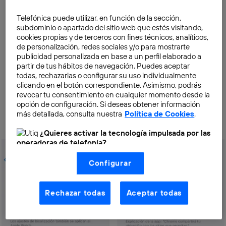
Telefónica puede utilizar, en función de la sección,
subdominio o apartado del sitio web que estés visitando,
cookies propias y de terceros con fines técnicos, analíticos,
Para activar un código de desbloqueo en iPhone o
de personalización, redes sociales y/o para mostrarte
Android, ve a Ajustes, después a Face ID y código o
publicidad personalizada en base a un perfil elaborado a
Seguridad y privacidad y Desbloqueo del dispositivo, e
partir de tus hábitos de navegación. Puedes aceptar
todas, rechazarlas o configurar su uso individualmente
introduce un código de desbloqueo o configura un
clicando en el botón correspondiente. Asimismo, podrás
método alternativo.
revocar tu consentimiento en cualquier momento desde la
opción de configuración. Si deseas obtener información
más detallada, consulta nuestra
Política de Cookies
.
Localización de las aplicaciones
¿Quieres activar la tecnología impulsada por las
operadoras de telefonía?
Nosotros, Telefónica S.A., utilizamos la tecnología Utiq para
Configurar
realizar nuestras acciones de marketing digital o análisis
(como se describe en este aviso de consentimiento)
basadas en tu navegación en nuestra(s) web(s)
listadas
aquí
(solo cuando utilizas una
conexión a
Rechazar todas
Aceptar todas
internet habilitada
, proporcionada por una de las
operadoras de telefonía participantes, y otorgas tu
consentimiento en cada página web).