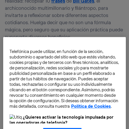
realidad: recopilar 10
frases
de
Bill Gates
, el
archiconocido multimillonario y filántropo, para
invitarte a reflexionar sobre diferentes aspectos
cotidianos. Huelga decir que no son una fórmula
mágica, pero seguro que su aplicación práctica puede
suponerte diversos beneficios.
Telefónica puede utilizar, en función de la sección,
subdominio o apartado del sitio web que estés visitando,
cookies propias y de terceros con fines técnicos, analíticos,
de personalización, redes sociales y/o para mostrarte
publicidad personalizada en base a un perfil elaborado a
partir de tus hábitos de navegación. Puedes aceptar
todas, rechazarlas o configurar su uso individualmente
clicando en el botón correspondiente. Asimismo, podrás
revocar tu consentimiento en cualquier momento desde
la opción de configuración. Si deseas obtener información
más detallada, consulta nuestra
Política de Cookies
.
¿Quieres activar la tecnología impulsada por
las operadoras de telefonía?