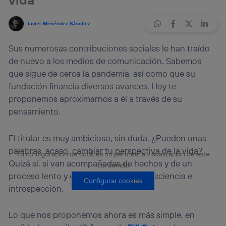
Javier Menéndez Sánchez
Sus numerosas contribuciones sociales le han traído
de nuevo a los medios de comunicación. Sabemos
que sigue de cerca la pandemia, así como que su
fundación financia diversos avances. Hoy te
proponemos aproximarnos a él a través de su
pensamiento.
El titular es muy ambicioso, sin duda. ¿Pueden unas
palabras, acaso, cambiar tu perspectiva de la vida?
Tu configuración de cookies no permite la visualización de este
Quizá sí, si van acompañadas de hechos y de un
contenido
proceso lento y comprometido de consciencia e
Configurar cookies
introspección.
Lo que nos proponemos ahora es más simple, en