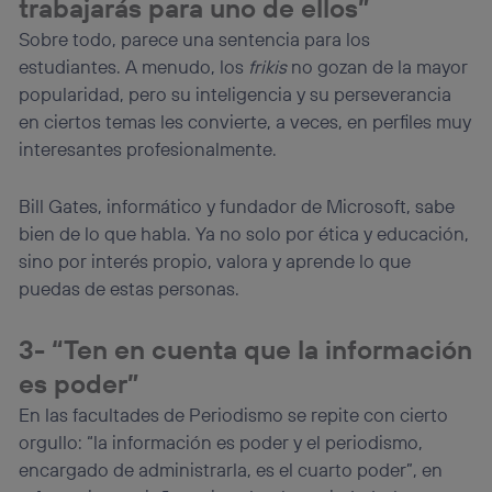
trabajarás para uno de ellos”
Si utilizas
datos móviles
, el marketing será más
Sobre todo, parece una sentencia para los
personalizado, ya que se basará únicamente en la
navegación del usuario del móvil.
estudiantes. A menudo, los
frikis
no gozan de la mayor
Puedes gestionar los consentimientos Utiq seleccionando
popularidad, pero su inteligencia y su perseverancia
“Administrar Utiq” en la parte inferior de esta página web o
en ciertos temas les convierte, a veces, en perfiles muy
visitando el
portal de privacidad de Utiq
interesantes profesionalmente.
(“consenthub”)
. Para más información, consulta
la
política de privacidad de Utiq
.
Bill Gates, informático y fundador de Microsoft, sabe
bien de lo que habla. Ya no solo por ética y educación,
sino por interés propio, valora y aprende lo que
puedas de estas personas.
3- “Ten en cuenta que la información
es poder”
En las facultades de Periodismo se repite con cierto
orgullo: “la información es poder y el periodismo,
encargado de administrarla, es el cuarto poder”, en