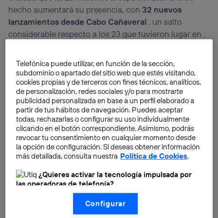
hecho aumentará su presencia, con
32 nuevos
lanzamientos desde Cabo Cañaveral
, un salto
considerable respecto a los 23 que tuvieron lugar en
2016. Será el ejercicio más prolífico en las últimas dos
décadas. Aunque el objetivo a largo plazo tiene un
Telefónica puede utilizar, en función de la sección,
nombre claro: Marte.
subdominio o apartado del sitio web que estés visitando,
cookies propias y de terceros con fines técnicos, analíticos,
de personalización, redes sociales y/o para mostrarte
publicidad personalizada en base a un perfil elaborado a
partir de tus hábitos de navegación. Puedes aceptar
todas, rechazarlas o configurar su uso individualmente
clicando en el botón correspondiente. Asimismo, podrás
revocar tu consentimiento en cualquier momento desde
la opción de configuración. Si deseas obtener información
más detallada, consulta nuestra
Política de Cookies
.
¿Quieres activar la tecnología impulsada por
las operadoras de telefonía?
Nosotros, Telefónica S.A., utilizamos la tecnología Utiq para
Configurar
realizar nuestras acciones de marketing digital o análisis
(como se describe en este aviso de consentimiento)