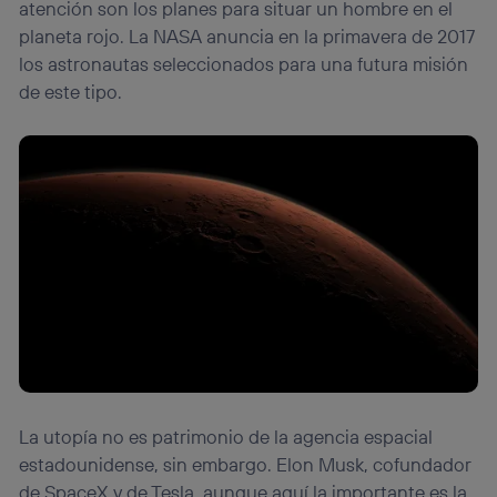
atención son los planes para situar un hombre en el
navegación del usuario del móvil.
planeta rojo. La NASA anuncia en la primavera de 2017
Puedes gestionar los consentimientos Utiq seleccionando
“Administrar Utiq” en la parte inferior de esta página web o
los astronautas seleccionados para una futura misión
visitando el
portal de privacidad de Utiq
de este tipo.
(“consenthub”)
. Para más información, consulta
la
política de privacidad de Utiq
.
La utopía no es patrimonio de la agencia espacial
estadounidense, sin embargo. Elon Musk, cofundador
de SpaceX y de Tesla, aunque aquí la importante es la