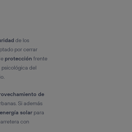
uridad
de los
optado por cerrar
de
protección
frente
 psicológica del
o.
rovechamiento de
rurbanas. Si además
energía solar
para
carretera con