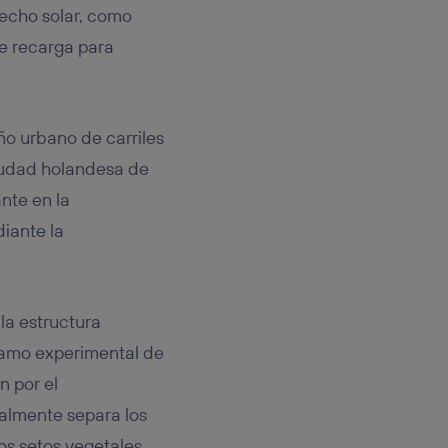
rsona que
techo solar, como
tificador.
de recarga para
sis se
 hogar que
sará
ño urbano de carriles
iudad holandesa de
n la parte
nte en la
onsenthub”)
.
iante la
la estructura
ramo experimental de
n por el
almente separa los
los setos vegetales