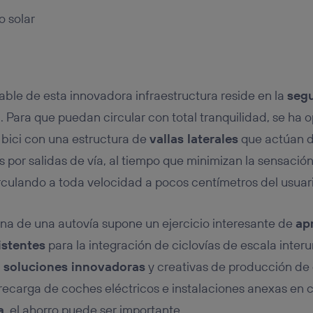
ble de esta innovadora infraestructura reside en la
seg
a. Para que puedan circular con total tranquilidad, se ha 
l bici con una estructura de
vallas laterales
que actúan 
 por salidas de vía, al tiempo que minimizan la sensación
rculando a toda velocidad a pocos centímetros del usuari
na de una autovía supone un ejercicio interesante de
ap
istentes
para la integración de ciclovías de escala inte
n
soluciones innovadoras
y creativas de producción de
recarga de coches eléctricos e instalaciones anexas en 
a
, el ahorro puede ser importante.