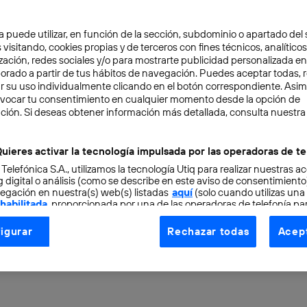
a puede utilizar, en función de la sección, subdominio o apartado del 
 visitando, cookies propias y de terceros con fines técnicos, analíticos
zación, redes sociales y/o para mostrarte publicidad personalizada e
aborado a partir de tus hábitos de navegación. Puedes aceptar todas, 
r su uso individualmente clicando en el botón correspondiente. Asi
evocar tu consentimiento en cualquier momento desde la opción de
ción. Si deseas obtener información más detallada, consulta nuestra
TAL
3 min
etros de techo solar para
uieres activar la tecnología impulsada por las operadoras de te
 Telefónica S.A., utilizamos la tecnología Utiq para realizar nuestras a
cipista construida en Co
 digital o análisis (como se describe en este aviso de consentimient
egación en nuestra(s) web(s) listadas
aquí
(solo cuando utilizas una
 habilitada
, proporcionada por una de las operadoras de telefonía par
tu consentimiento en cada página web).
igurar
Rechazar todas
Acept
ogía Utiq está diseñada con la privacidad como prioridad ofreciéndot
ogía utiliza un identificador cifrado creado por tu
operadora de tele
o tu dirección IP y otra información de la cuenta de cliente de telec
 a la conexión que utilizas (p. ej., número de teléfono móvil).