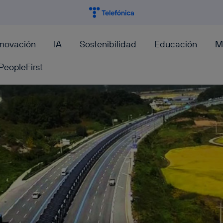
nnovación
IA
Sostenibilidad
Educación
M
PeopleFirst