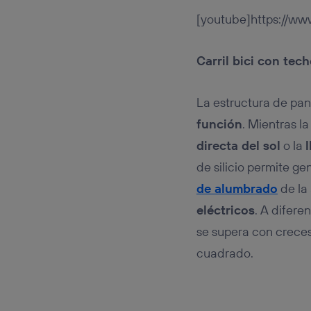
[youtube]https://w
Carril bici con tech
La estructura de pan
función
. Mientras l
directa del sol
o la
l
de silicio permite g
de alumbrado
de la 
eléctricos
. A difere
se supera con crece
cuadrado.