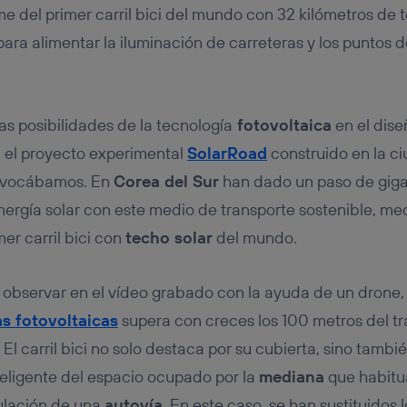
tificador se asigna a la conexión de internet, por lo que cualquier pe
e del primer carril bici del mundo con 32 kilómetros de 
u dispositivo y consienta el uso de la tecnología recibirá el mismo iden
nte:
para alimentar la iluminación de carreteras y los puntos 
izas una
conexión de banda ancha
(p. ej., Wi-Fi), el marketing o análi
ará en función de las actividades de navegación de los miembros del
dado su consentimiento.
izas
datos móviles
, el marketing será más personalizado, ya que se ba
s posibilidades de la tecnología
fotovoltaica
en el dise
ente en la navegación del usuario del móvil.
 el proyecto experimental
SolarRoad
construido en la c
stionar los consentimientos Utiq seleccionando “Administrar Utiq” e
ivocábamos. En
Corea del Sur
han dado un paso de giga
de esta página web o visitando el
portal de privacidad de Utiq (“c
información, consulta la
política de privacidad de Utiq
.
ergía solar con este medio de transporte sostenible, med
er carril bici con
techo solar
del mundo.
bservar en el vídeo grabado con la ayuda de un drone, 
as fotovoltaicas
supera con creces los 100 metros del t
El carril bici no solo destaca por su cubierta, sino tambié
eligente del espacio ocupado por la
mediana
que habitu
ulación de una
autovía
. En este caso, se han sustituidos 