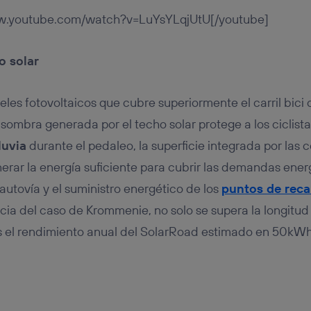
ww.youtube.com/watch?v=LuYsYLqjUtU[/youtube]
o solar
eles fotovoltaicos que cubre superiormente el carril bic
a sombra generada por el techo solar protege a los ciclist
luvia
durante el pedaleo, la superficie integrada por las c
enerar la energía suficiente para cubrir las demandas ene
autovía y el suministro energético de los
puntos de reca
ncia del caso de Krommenie, no solo se supera la longitud
s el rendimiento anual del SolarRoad estimado en 50kWh