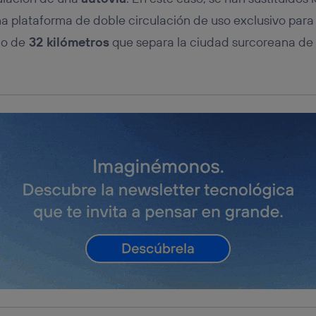
a plataforma de doble circulación de uso exclusivo para 
no de
32 kilómetros
que separa la ciudad surcoreana de