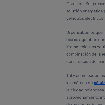
Este iden
Corea del Sur presum
conecte s
Típicame
solución energética 
Si util
vehículos eléctricos
realiz
hayan 
Si util
Si pensábamos que la
únicam
bici se agotaban con
Puedes ge
Krommenie, nos equ
inferior 
Para más 
combinación de la en
construcción del prim
Tal y como podemos o
kilométrica de
célul
la ciudad holandesa. 
aprovechamiento int
dos sentidos de circ