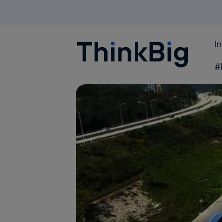
I
Blogthinkbig.com
#