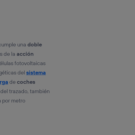
i cumple una
doble
as de la
acción
élulas fotovoltaicas
rgéticas del
sistema
rga
de
coches
 del trazado, también
 por metro