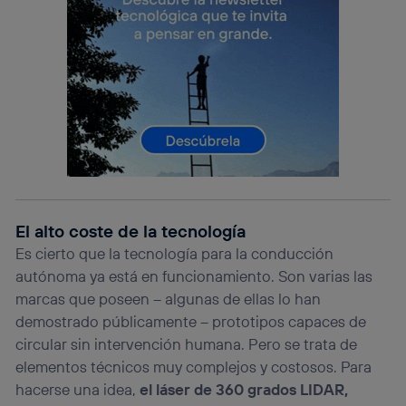
(p. ej., número de teléfono móvil).
Este identificador se asigna a la conexión de internet, por
lo que cualquier persona que conecte su dispositivo y
consienta el uso de la tecnología recibirá el mismo
identificador. Típicamente:
Si utilizas una
conexión de banda ancha
(p. ej., Wi-Fi),
el marketing o análisis se realizará en función de las
actividades de navegación de los miembros del hogar
que hayan dado su consentimiento.
Si utilizas
datos móviles
, el marketing será más
personalizado, ya que se basará únicamente en la
navegación del usuario del móvil.
El alto coste de la tecnología
Puedes gestionar los consentimientos Utiq seleccionando
Es cierto que la tecnología para la conducción
“Administrar Utiq” en la parte inferior de esta página web o
autónoma ya está en funcionamiento. Son varias las
visitando el
portal de privacidad de Utiq
marcas que poseen – algunas de ellas lo han
(“consenthub”)
. Para más información, consulta
la
política de privacidad de Utiq
.
demostrado públicamente – prototipos capaces de
circular sin intervención humana. Pero se trata de
elementos técnicos muy complejos y costosos. Para
hacerse una idea,
el láser de 360 grados LIDAR,