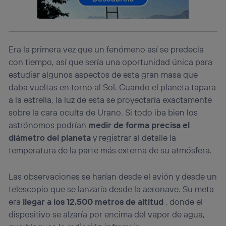
(p. ej., número de teléfono móvil).
Este identificador se asigna a la conexión de internet, por
lo que cualquier persona que conecte su dispositivo y
consienta el uso de la tecnología recibirá el mismo
Era la primera vez que un fenómeno así se predecía
identificador. Típicamente:
con tiempo, así que sería una oportunidad única para
Si utilizas una
conexión de banda ancha
(p. ej., Wi-Fi),
el marketing o análisis se realizará en función de las
estudiar algunos aspectos de esta gran masa que
actividades de navegación de los miembros del hogar
daba vueltas en torno al Sol. Cuando el planeta tapara
que hayan dado su consentimiento.
a la estrella, la luz de esta se proyectaría exactamente
Si utilizas
datos móviles
, el marketing será más
sobre la cara oculta de Urano. Si todo iba bien los
personalizado, ya que se basará únicamente en la
astrónomos podrían
medir de forma precisa el
navegación del usuario del móvil.
diámetro del planeta
y registrar al detalle la
Puedes gestionar los consentimientos Utiq seleccionando
“Administrar Utiq” en la parte inferior de esta página web o
temperatura de la parte más externa de su atmósfera.
visitando el
portal de privacidad de Utiq
(“consenthub”)
. Para más información, consulta
Las observaciones se harían desde el avión y desde un
la
política de privacidad de Utiq
.
telescopio que se lanzaría desde la aeronave. Su meta
era
llegar a los 12.500 metros de altitud
, donde el
dispositivo se alzaría por encima del vapor de agua,