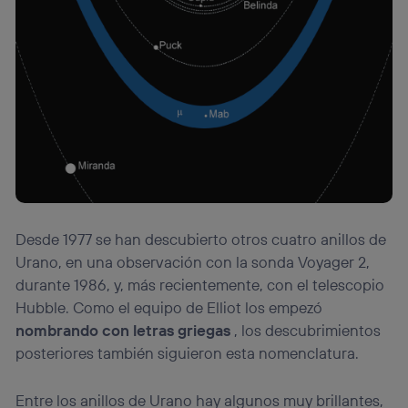
Desde 1977 se han descubierto otros cuatro anillos de
Urano, en una observación con la sonda Voyager 2,
durante 1986, y, más recientemente, con el telescopio
Hubble. Como el equipo de Elliot los empezó
nombrando con letras griegas
, los descubrimientos
posteriores también siguieron esta nomenclatura.
Entre los anillos de Urano hay algunos muy brillantes,