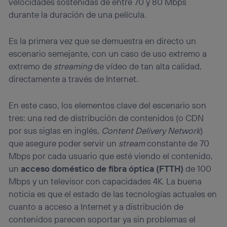
Si utilizas una
conexión de banda ancha
(p. ej., Wi-Fi),
velocidades sostenidas de entre 70 y 80 Mbps
el marketing o análisis se realizará en función de las
durante la duración de una película.
actividades de navegación de los miembros del hogar
que hayan dado su consentimiento.
Es la primera vez que se demuestra en directo un
Si utilizas
datos móviles
, el marketing será más
personalizado, ya que se basará únicamente en la
escenario semejante, con un caso de uso extremo a
navegación del usuario del móvil.
extremo de
streaming
de vídeo de tan alta calidad,
Puedes gestionar los consentimientos Utiq seleccionando
directamente a través de Internet.
“Administrar Utiq” en la parte inferior de esta página web o
visitando el
portal de privacidad de Utiq
(“consenthub”)
. Para más información, consulta
En este caso, los elementos clave del escenario son
la
política de privacidad de Utiq
.
tres: una red de distribución de contenidos (o CDN
por sus siglas en inglés,
Content Delivery Network
)
que asegure poder servir un
stream
constante de 70
Mbps por cada usuario que esté viendo el contenido,
un
acceso doméstico de fibra óptica (FTTH)
de 100
Mbps y un televisor con capacidades 4K. La buena
noticia es que el estado de las tecnologías actuales en
cuanto a acceso a Internet y a distribución de
contenidos parecen soportar ya sin problemas el