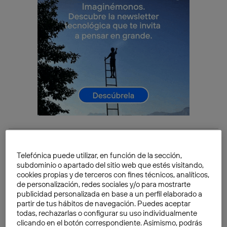
Con estas 5 aplicaciones de traducción simultánea
Telefónica puede utilizar, en función de la sección,
podrás convertir tu smartphone en una
subdominio o apartado del sitio web que estés visitando,
potente
herramienta
para acabar con las
barreras
cookies propias y de terceros con fines técnicos, analíticos,
lingüísticas
en tus conversaciones. Veamos pues las
de personalización, redes sociales y/o para mostrarte
publicidad personalizada en base a un perfil elaborado a
posibilidades que ofrecen cada una de ellas.
partir de tus hábitos de navegación. Puedes aceptar
todas, rechazarlas o configurar su uso individualmente
Traducción instantánea en tu
clicando en el botón correspondiente. Asimismo, podrás