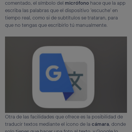
comentado, el símbolo del
micrófono
hace que la app
consienta el uso de la tecnología recibirá el mismo
escriba las palabras que el dispositivo ‘escuche’ en
identificador. Típicamente:
tiempo real, como si de subtítulos se trataran, para
Si utilizas una
conexión de banda ancha
(p. ej., Wi-Fi),
el marketing o análisis se realizará en función de las
que no tengas que escribirlo tú manualmente.
actividades de navegación de los miembros del hogar
que hayan dado su consentimiento.
Si utilizas
datos móviles
, el marketing será más
personalizado, ya que se basará únicamente en la
navegación del usuario del móvil.
Puedes gestionar los consentimientos Utiq seleccionando
“Administrar Utiq” en la parte inferior de esta página web o
visitando el
portal de privacidad de Utiq
(“consenthub”)
. Para más información, consulta
la
política de privacidad de Utiq
.
Otra de las facilidades que ofrece es la posibilidad de
traducir textos mediante el icono de la
cámara
, donde
solo tienes que hacer una foto al texto, y Google lo