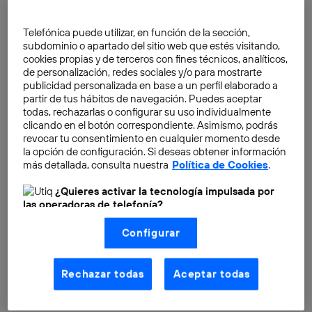
directores de recursos humanos, según el informe de
Computerworld para este año.
Telefónica puede utilizar, en función de la sección,
subdominio o apartado del sitio web que estés visitando,
cookies propias y de terceros con fines técnicos, analíticos,
El perfil de
programador y desarrollador de software
de personalización, redes sociales y/o para mostrarte
es uno de los más valorados por las empresas de
publicidad personalizada en base a un perfil elaborado a
partir de tus hábitos de navegación. Puedes aceptar
tecnología. De hecho, según la Oficina de Estadísticas
todas, rechazarlas o configurar su uso individualmente
Laborales de los EE.UU., estos profesionales gozan de
clicando en el botón correspondiente. Asimismo, podrás
una de las
tasas de desempleo más bajas
del
revocar tu consentimiento en cualquier momento desde
la opción de configuración. Si deseas obtener información
mercado laboral de en torno el
1,8 por ciento
. Todo
más detallada, consulta nuestra
Política de Cookies
.
apunta a que para este 2014 los perfiles más cotizados
serán aquellos con experiencia como desarrollador
¿Quieres activar la tecnología impulsada por
las operadoras de telefonía?
móvil y creación de aplicaciones seguras. Este perfil
ocupó el primer puesto del ranking del año pasado y
Nosotros, Telefónica S.A., utilizamos la tecnología Utiq para
Configurar
realizar nuestras acciones de marketing digital o análisis
según el estudio realizado el
49% de las empresas
(como se describe en este aviso de consentimiento)
planean la contratación de este tipo de profesionales
basadas en tu navegación en nuestra(s) web(s)
listadas
aquí
(solo cuando utilizas una
conexión a
para este mismo año.
Rechazar todas
Aceptar todas
internet habilitada
, proporcionada por una de las
operadoras de telefonía participantes, y otorgas tu
consentimiento en cada página web).