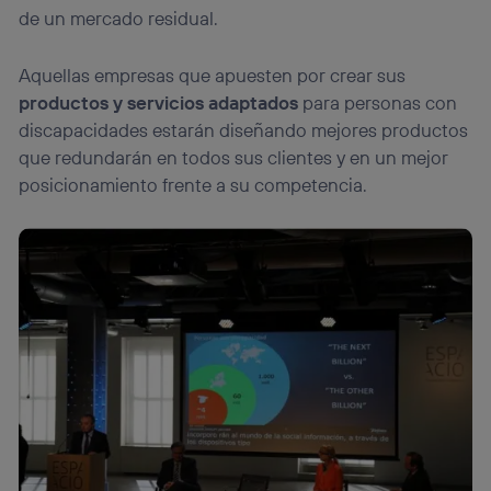
Puedes gestionar los consentimientos Utiq seleccionando
de un mercado residual.
“Administrar Utiq” en la parte inferior de esta página web o
visitando el
portal de privacidad de Utiq
(“consenthub”)
. Para más información, consulta
Aquellas empresas que apuesten por crear sus
la
política de privacidad de Utiq
.
productos y servicios adaptados
para personas con
discapacidades estarán diseñando mejores productos
que redundarán en todos sus clientes y en un mejor
posicionamiento frente a su competencia.