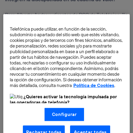
Para Alberto Andreu, director de RSC de Telefónica, “la
revolución digital en la que estamos inmersos tiene
Telefónica puede utilizar, en función de la sección,
que
generar nuevas oportunidades para todos
”.
subdominio o apartado del sitio web que estés visitando,
Añade que “Telefónica entiende la necesidad ser una
cookies propias y de terceros con fines técnicos, analíticos,
Telco Digital, capaz de mejorar la vida de las personas
de personalización, redes sociales y/o para mostrarte
y ofrecer posibilidades a todos, independientemente
publicidad personalizada en base a un perfil elaborado a
partir de tus hábitos de navegación. Puedes aceptar
de si tienen alguna discapacidad. En otras palabras,
todas, rechazarlas o configurar su uso individualmente
ser una Telco Digital Accesible
”.
clicando en el botón correspondiente. Asimismo, podrás
revocar tu consentimiento en cualquier momento desde
la opción de configuración. Si deseas obtener información
más detallada, consulta nuestra
Política de Cookies
.
¿Quieres activar la tecnología impulsada por
las operadoras de telefonía?
Nosotros, Telefónica S.A., utilizamos la tecnología Utiq para
Configurar
realizar nuestras acciones de marketing digital o análisis
(como se describe en este aviso de consentimiento)
basadas en tu navegación en nuestra(s) web(s)
listadas
aquí
(solo cuando utilizas una
conexión a
Rechazar todas
Aceptar todas