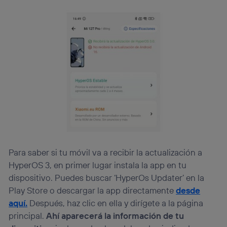
(p. ej., número de teléfono móvil).
Este identificador se asigna a la conexión de internet, por lo
que cualquier persona que conecte su dispositivo y
consienta el uso de la tecnología recibirá el mismo
identificador. Típicamente:
Si utilizas una
conexión de banda ancha
(p. ej., Wi-Fi),
el marketing o análisis se realizará en función de las
actividades de navegación de los miembros del hogar
que hayan dado su consentimiento.
Si utilizas
datos móviles
, el marketing será más
personalizado, ya que se basará únicamente en la
navegación del usuario del móvil.
Puedes gestionar los consentimientos Utiq seleccionando
“Administrar Utiq” en la parte inferior de esta página web o
Para saber si tu móvil va a recibir la actualización a
visitando el
portal de privacidad de Utiq
HyperOS 3, en primer lugar instala la app en tu
(“consenthub”)
. Para más información, consulta
la
política de privacidad de Utiq
.
dispositivo. Puedes buscar ‘HyperOs Updater’ en la
Play Store o descargar la app directamente
desde
aquí.
Después, haz clic en ella y dirígete a la página
principal.
Ahí aparecerá la información de tu