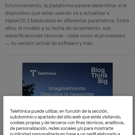
funcionamiento, la plataforma parece determinar si el
dispositivo que estás usando va a actualizar a
HyperOS 3 basándose en diferentes parámetros. Entre
ellos, el modelo y su fecha de lanzamiento, sus
especificaciones técnicas —tales como el procesador
—, su versión actual de software y más.
Telefónica puede utilizar, en función de la sección,
subdominio o apartado del sitio web que estés visitando,
cookies propias y de terceros con fines técnicos, analíticos,
de personalización, redes sociales y/o para mostrarte
publicidad personalizada en base a un perfil elaborado a