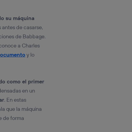
do su máquina
 antes de casarse,
aciones de Babbage.
 conoce a Charles
 documento
y lo
do como el primer
ndensadas en un
ar
. En estas
la que la máquina
le de forma