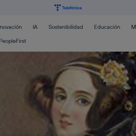
nnovación
IA
Sostenibilidad
Educación
M
PeopleFirst