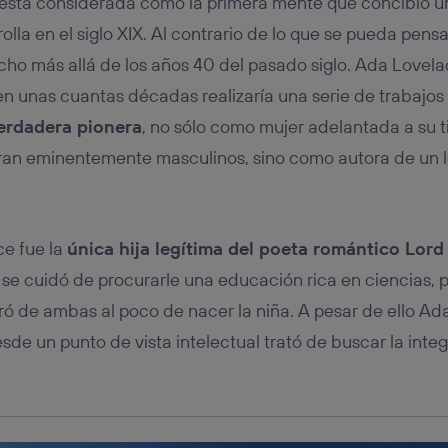
e está considerada como la primera mente que concibió 
tificador se asigna a la conexión de internet, por lo que cualquier pe
u dispositivo y consienta el uso de la tecnología recibirá el mismo iden
olla en el siglo XIX. Al contrario de lo que se pueda pens
nte:
ho más allá de los años 40 del pasado siglo. Ada Lovela
izas una
conexión de banda ancha
(p. ej., Wi-Fi), el marketing o análi
ará en función de las actividades de navegación de los miembros del
en unas cuantas décadas realizaría una serie de trabajos
dado su consentimiento.
erdadera pionera
, no sólo como mujer adelantada a su 
izas
datos móviles
, el marketing será más personalizado, ya que se ba
ente en la navegación del usuario del móvil.
 eran eminentemente masculinos, sino como autora de un
stionar los consentimientos Utiq seleccionando “Administrar Utiq” e
de esta página web o visitando el
portal de privacidad de Utiq (“c
información, consulta la
política de privacidad de Utiq
.
e fue la
única hija legítima del poeta romántico Lord
se cuidó de procurarle una educación rica en ciencias, p
ró de ambas al poco de nacer la niña. A pesar de ello Ad
sde un punto de vista intelectual trató de buscar la integ