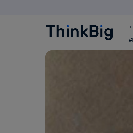
I
Blogthinkbig.com
#