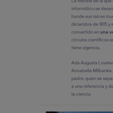
La historia de la qu
Este iden
conecte s
informático se desarr
Típicame
hunde sus raíces muc
Si util
realiz
diciembre de 1815 y 
hayan 
convertido en
una v
Si util
únicam
círculos científicos
Puedes ge
tiene vigencia.
inferior 
Para más 
Ada Augusta Lovelac
Annabella Milbanke, 
padre, quien se sepa
a una referencia y de
la ciencia.