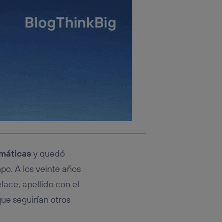
máticas
y quedó
po. A los veinte años
lace, apellido con el
que seguirían otros