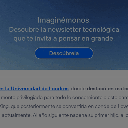
en la Universidad de Londres
, donde
destacó en mate
 mente privilegiada para todo lo concerniente a este cam
King, que posteriormente se convertiría en conde de Love
actualmente. Al año siguiente nacería su primer hijo, al 