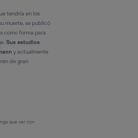
ue tendría en los
 su muerte, se publicó
as como forma para
ge.
Sus estudios
umann
y actualmente
eren de gran
enga que ver con