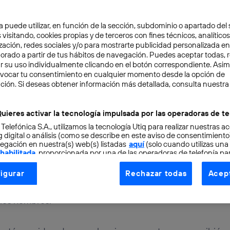
a puede utilizar, en función de la sección, subdominio o apartado del 
 visitando, cookies propias y de terceros con fines técnicos, analíticos
zación, redes sociales y/o para mostrarte publicidad personalizada e
aborado a partir de tus hábitos de navegación. Puedes aceptar todas, 
r su uso individualmente clicando en el botón correspondiente. Asi
evocar tu consentimiento en cualquier momento desde la opción de
ción. Si deseas obtener información más detallada, consulta nuestra
IOSIDADES
3 min
lace, la madre de la inf
uieres activar la tecnología impulsada por las operadoras de te
 Telefónica S.A., utilizamos la tecnología Utiq para realizar nuestras a
 digital o análisis (como se describe en este aviso de consentimient
egación en nuestra(s) web(s) listadas
aquí
(solo cuando utilizas una
 habilitada
, proporcionada por una de las operadoras de telefonía par
tu consentimiento en cada página web).
igurar
Rechazar todas
Acept
ogía Utiq está diseñada con la privacidad como prioridad ofreciéndot
elace está considerada como la primera programadora de 
ogía utiliza un identificador cifrado creado por tu
operadora de tele
los hombres.
o tu dirección IP y otra información de la cuenta de cliente de telec
 a la conexión que utilizas (p. ej., número de teléfono móvil).