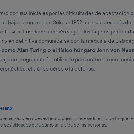
mó con sus iniciales por las dificultades de aceptación q
el trabajo de una mujer. Sólo en 1952, un siglo después de
eto. Ada Lovelace también sugirió las tarjetas perforad
ón y en definitiva comunicarse con la máquina de Babba
as como Alan Turing o el físico húngaro John von Ne
aje de programación, utilizado para entornos que requi
ronáutica, el tráfico aéreo o la defensa.
jerano
especializado en nuevas tecnologías. Interesado en todo lo que t
us posibilidades para cambiar la vida de las personas.