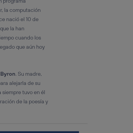
un programa
rsona que
tificador.
ar, la computación
ce nació el 10 de
sis se
 hogar que
 que la han
tiempo cuando los
sará
 legado que aún hoy
n la parte
onsenthub”)
.
 Byron
. Su madre,
ara alejarla de su
a siempre tuvo en él
ración de la poesía y