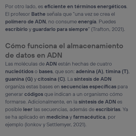
“Administrar Utiq” en la parte inferior de esta página web o
Por otro lado, es
eficiente en términos energéticos
.
visitando el
portal de privacidad de Utiq
El profesor
Bathe
señala que “una vez se crea el
(“consenthub”)
. Para más información, consulta
polímero de ADN
, no consume
energía
. Puedes
la
política de privacidad de Utiq
.
escribirlo
y
guardarlo para siempre
” (Trafton, 2021).
Cómo funciona el almacenamiento
de datos en ADN
Las moléculas de
ADN
están hechas de cuatro
nucleótidos
o
bases
, que son:
adenina (A)
,
timina (T)
,
guanina (G)
y
citosina (C)
. La
síntesis de ADN
organiza estas bases en
secuencias específicas
para
generar
códigos
que indican a un organismo cómo
formarse. Adicionalmente, en la
síntesis de ADN
es
posible
leer
las secuencias, además de
escribirlas
. Ya
se ha aplicado en
medicina
y
farmacéutica
, por
ejemplo (Ionkov y Settlemyer, 2021).