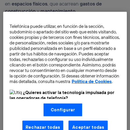
en
espacios físicos
, que acarrean
gastos de
construcción
y
mantenimiento
.
Telefónica puede utilizar, en función de la sección,
subdominio o apartado del sitio web que estés visitando,
cookies propias y de terceros con fines técnicos, analíticos,
de personalización, redes sociales y/o para mostrarte
publicidad personalizada en base a un perfil elaborado a
partir de tus hábitos de navegación. Puedes aceptar
todas, rechazarlas o configurar su uso individualmente
clicando en el botón correspondiente. Asimismo, podrás
revocar tu consentimiento en cualquier momento desde
la opción de configuración. Si deseas obtener información
más detallada, consulta nuestra
Política de Cookies
.
¿Quieres activar la tecnología impulsada por
las operadoras de telefonía?
Nosotros, Telefónica S.A., utilizamos la tecnología Utiq para
Configurar
realizar nuestras acciones de marketing digital o análisis
(como se describe en este aviso de consentimiento)
basadas en tu navegación en nuestra(s) web(s)
listadas
aquí
(solo cuando utilizas una
conexión a
Rechazar todas
Aceptar todas