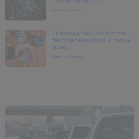
revolución cuántica
Daniel Ruiz-Gopegui
La desaparición del formato
físico: tenemos todo y nada a
la vez.
Daniel Ruiz-Gopegui