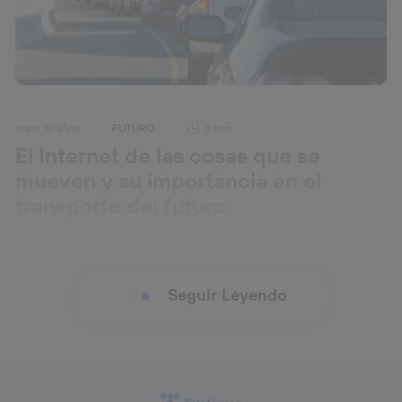
Hace 10 años
FUTURO
3 min
El Internet de las cosas que se
mueven y su importancia en el
transporte del futuro
Antonio Sabán
Si algo prometen las
ciudades inteligentes
y los
Seguir Leyendo
coches conectados autónomos
, gracias a desarrollos
como el
5G
, es el fin de atascos y grandes
aglomeraciones gracias a una gestión instantánea del
tráfico urbano centralizada y basada en análisis de
big
data,
formando un gran cerebro en la ciudad. A día de