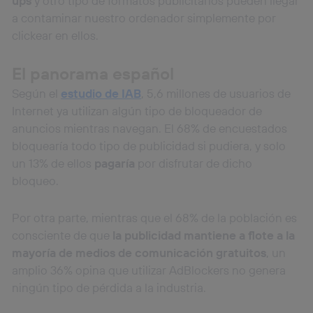
ups
y otro tipo de formatos publicitarios pueden llegar
que hayan dado su consentimiento.
a contaminar nuestro ordenador simplemente por
Si utilizas
datos móviles
, el marketing será más
clickear en ellos.
personalizado, ya que se basará únicamente en la
navegación del usuario del móvil.
El panorama español
Puedes gestionar los consentimientos Utiq seleccionando
“Administrar Utiq” en la parte inferior de esta página web o
Según el
estudio de IAB
, 5,6 millones de usuarios de
visitando el
portal de privacidad de Utiq
Internet ya utilizan algún tipo de bloqueador de
(“consenthub”)
. Para más información, consulta
anuncios mientras navegan. El 68% de encuestados
la
política de privacidad de Utiq
.
bloquearía todo tipo de publicidad si pudiera, y solo
un 13% de ellos
pagaría
por disfrutar de dicho
bloqueo.
Por otra parte, mientras que el 68% de la población es
consciente de que
la publicidad mantiene a flote a la
mayoría de medios de comunicación gratuitos
, un
amplio 36% opina que utilizar AdBlockers no genera
ningún tipo de pérdida a la industria.