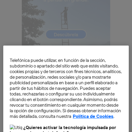
Telefónica puede utilizar, en función de la sección,
La controversia ya se ha extendido en todos los
subdominio o apartado del sitio web que estés visitando,
sectores, ya que empresas tan importantes como
cookies propias y de terceros con fines técnicos, analíticos,
de personalización, redes sociales y/o para mostrarte
Google se han posicionado en contra de los
publicidad personalizada en base a un perfil elaborado a
AdBlockers, considerándolos extremadamente
partir de tus hábitos de navegación. Puedes aceptar
dañinos para los medios de comunicación gratuitos.
todas, rechazarlas o configurar su uso individualmente
clicando en el botón correspondiente. Asimismo, podrás
“Los AdBlockers no diferencian entre los formatos de
revocar tu consentimiento en cualquier momento desde
publicidad intrusivos y los que no lo son”, asegura
la opción de configuración. Si deseas obtener información
Carlo d`Astaro Biondo
, Presidente de Google España.
más detallada, consulta nuestra
Política de Cookies
.
¿Quieres activar la tecnología impulsada por
La idea original de los creadores de bloqueadores de