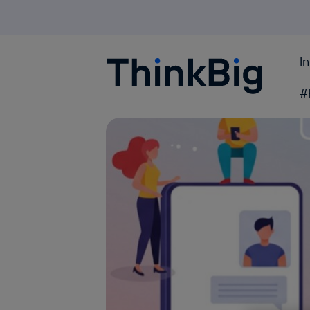
I
Blogthinkbig.com
#