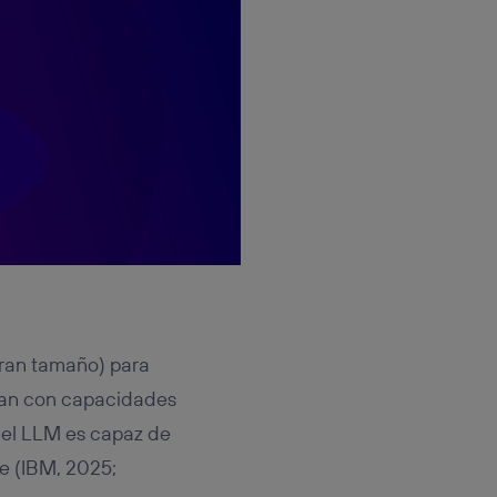
ran tamaño) para
ntan con capacidades
 el LLM es capaz de
ye (IBM, 2025;