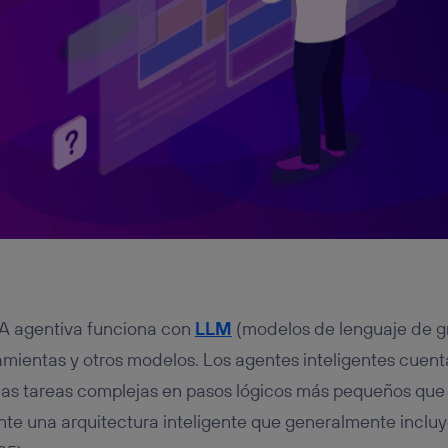
IA agentiva funciona con
LLM
(modelos de lenguaje de g
amientas y otros modelos. Los agentes inteligentes cue
 las tareas complejas en pasos lógicos más pequeños que
nte una arquitectura inteligente que generalmente inclu