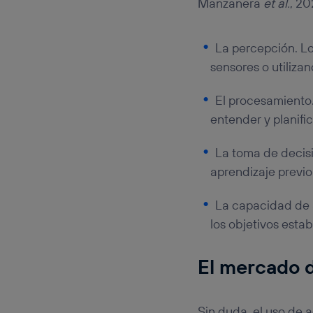
Manzanera
et al.
, 20
La percepción. Lo
sensores o utiliza
El procesamiento.
entender y planific
La toma de decis
aprendizaje previo 
La capacidad de a
los objetivos estab
El mercado 
Sin duda, el uso de a