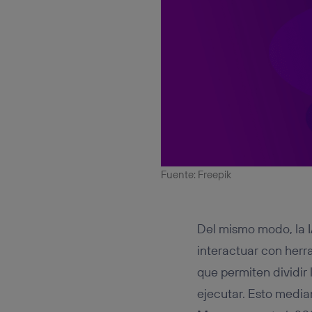
Fuente: Freepik
Del mismo modo, la 
interactuar con herr
que permiten dividir
ejecutar. Esto media