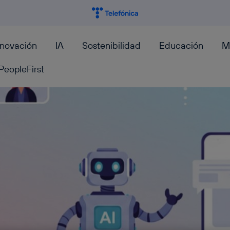
nnovación
IA
Sostenibilidad
Educación
M
PeopleFirst