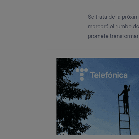
Este iden
conecte s
Típicame
Se trata de la próxi
Si util
marcará el rumbo de 
realiz
hayan 
promete transformar 
Si util
únicam
Puedes ge
inferior 
Para más 