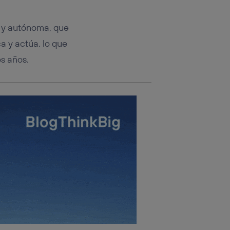
rsona que
tificador.
da y autónoma, que
sis se
a y actúa, lo que
 hogar que
s años.
sará
n la parte
onsenthub”)
.