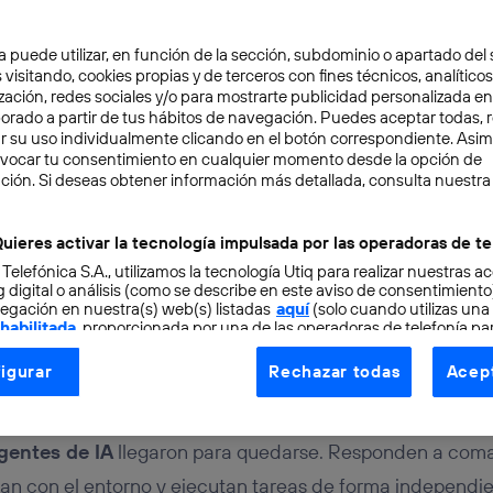
a puede utilizar, en función de la sección, subdominio o apartado del 
 visitando, cookies propias y de terceros con fines técnicos, analíticos
zación, redes sociales y/o para mostrarte publicidad personalizada e
aborado a partir de tus hábitos de navegación. Puedes aceptar todas, 
r su uso individualmente clicando en el botón correspondiente. Asi
evocar tu consentimiento en cualquier momento desde la opción de
NOVACIÓN
6 min
ción. Si deseas obtener información más detallada, consulta nuestra
a tecnología de agentes
uieres activar la tecnología impulsada por las operadoras de te
 Telefónica S.A., utilizamos la tecnología Utiq para realizar nuestras a
inará al mundo
 digital o análisis (como se describe en este aviso de consentimient
egación en nuestra(s) web(s) listadas
aquí
(solo cuando utilizas una
 habilitada
, proporcionada por una de las operadoras de telefonía par
tu consentimiento en cada página web).
igurar
Rechazar todas
Acept
ogía Utiq está diseñada con la privacidad como prioridad ofreciéndot
ogía utiliza un identificador cifrado creado por tu
operadora de tele
o tu dirección IP y otra información de la cuenta de cliente de telec
gentes de IA
llegaron para quedarse. Responden a com
 a la conexión que utilizas (p. ej., número de teléfono móvil).
úan con el entorno y ejecutan tareas de forma independie