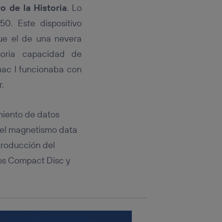
rsona que
o de la Historia
. Lo
tificador.
0. Este dispositivo
sis se
e el de una nevera
 hogar que
soria capacidad de
sará
mac I funcionaba con
.
n la parte
onsenthub”)
.
miento de datos
n del magnetismo data
ntroducción del
 los Compact Disc y