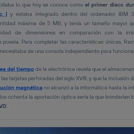
tificador se asigna a la conexión de internet, por lo que cualquier pe
ollaba lo que hoy se conoce como
el primer disco dur
u dispositivo y consienta el uso de la tecnología recibirá el mismo iden
nte:
c I
y estaba integrado dentro del ordenador IBM 35
izas una
conexión de banda ancha
(p. ej., Wi-Fi), el marketing o análi
ntidad máxima de 5 MB, y tenía un tamaño mayor qu
ará en función de las actividades de navegación de los miembros del
alidad de dimensiones en comparación con la irri
dado su consentimiento.
izas
datos móviles
, el marketing será más personalizado, ya que se ba
poseía. Para completar las características únicas, Ra
ente en la navegación del usuario del móvil.
necesitaba de una consola independiente para funcionar
stionar los consentimientos Utiq seleccionando “Administrar Utiq” e
de esta página web o visitando el
portal de privacidad de Utiq (“c
información, consulta la
política de privacidad de Utiq
.
nea del tiempo
de la electrónica revela que el almacena
as tarjetas perforadas del siglo XVIII, y que la inclusió
lución magnética
no alcanzó a la informática hasta la i
 los ochenta la aportación óptica sería la que brindarían
VD
.