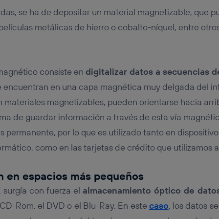
das, se ha de depositar un material magnetizable, que p
películas metálicas de hierro o cobalto-níquel, entre otro
magnético consiste en
digitalizar datos a secuencias d
s se encuentran en una capa magnética muy delgada del int
on materiales magnetizables, pueden orientarse hacia arri
orma de guardar información a través de esta vía magnéti
es permanente, por lo que es utilizado tanto en dispositiv
mático, como en las tarjetas de crédito que utilizamos a 
n en espacios más pequeños
X surgía con fuerza el
almacenamiento óptico de dato
 CD-Rom, el DVD o el Blu-Ray. En este
caso
, los datos s