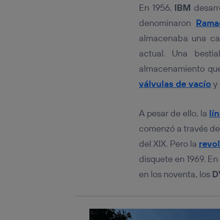
Este iden
En 1956,
IBM
desarr
conecte s
Típicame
denominaron
Rama
Si util
almacenaba una ca
realiz
actual. Una besti
hayan 
Si util
almacenamiento que 
únicam
válvulas de vacío
y 
Puedes ge
inferior 
Para más 
A pesar de ello, la
lí
comenzó a través de l
del XIX. Pero la
revo
disquete en 1969. En
en los noventa, los
D