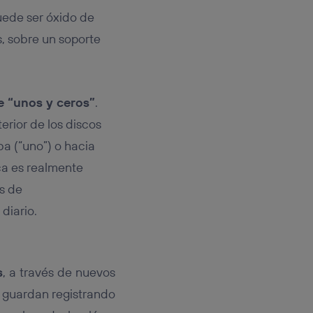
uede ser óxido de
s, sobre un soporte
e “unos y ceros”
.
erior de los discos
ba (“uno”) o hacia
ca es realmente
os de
diario.
s
, a través de nuevos
e guardan registrando