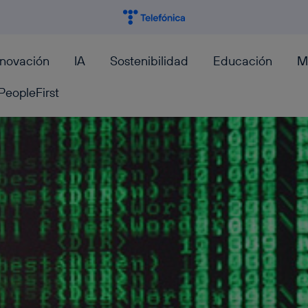
nnovación
IA
Sostenibilidad
Educación
M
PeopleFirst