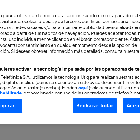
a puede utilizar, en función de la sección, subdominio o apartado del 
 visitando, cookies propias y de terceros con fines técnicos, analíticos
zación, redes sociales y/o para mostrarte publicidad personalizada e
aborado a partir de tus hábitos de navegación. Puedes aceptar todas, 
r su uso individualmente clicando en el botón correspondiente. Asi
evocar tu consentimiento en cualquier momento desde la opción de
ción. Si deseas obtener información más detallada, consulta nuestra
IOSIDADES
TECNOLOGÍA
4 min
la capacidad de
uieres activar la tecnología impulsada por las operadoras de te
 Telefónica S.A., utilizamos la tecnología Utiq para realizar nuestras a
amiento de datos con
 digital o análisis (como se describe en este aviso de consentimient
egación en nuestra(s) web(s) listadas
aquí
(solo cuando utilizas una
 habilitada
, proporcionada por una de las operadoras de telefonía par
idos
tu consentimiento en cada página web).
igurar
Rechazar todas
Acept
ogía Utiq está diseñada con la privacidad como prioridad ofreciéndot
ogía utiliza un identificador cifrado creado por tu
operadora de tele
o tu dirección IP y otra información de la cuenta de cliente de telec
 a la conexión que utilizas (p. ej., número de teléfono móvil).