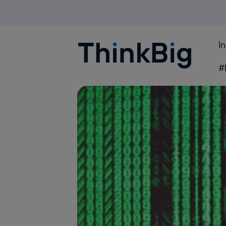
I
Blogthinkbig.com
#