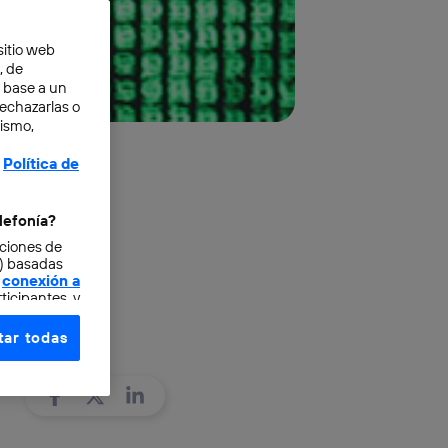
sitio web
, de
n base a un
rechazarlas o
mismo,
Política de
lefonía?
cciones de
o) basadas
conexión a
ticipantes, y
ar todas
e elección y
fonía
,
omunicaciones