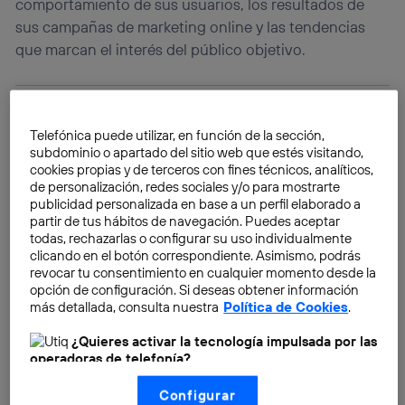
comportamiento de sus usuarios, los resultados de
sus campañas de marketing online y las tendencias
que marcan el interés del público objetivo.
Telefónica puede utilizar, en función de la sección,
subdominio o apartado del sitio web que estés visitando,
cookies propias y de terceros con fines técnicos, analíticos,
de personalización, redes sociales y/o para mostrarte
publicidad personalizada en base a un perfil elaborado a
partir de tus hábitos de navegación. Puedes aceptar
todas, rechazarlas o configurar su uso individualmente
clicando en el botón correspondiente. Asimismo, podrás
revocar tu consentimiento en cualquier momento desde la
opción de configuración. Si deseas obtener información
más detallada, consulta nuestra
Política de Cookies
.
¿Quieres activar la tecnología impulsada por las
operadoras de telefonía?
Nosotros, Telefónica S.A., utilizamos la tecnología Utiq para
Configurar
realizar nuestras acciones de marketing digital o análisis