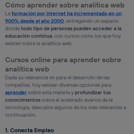
personalizado, ya que se basará únicamente en la
Cómo aprender sobre analítica web
navegación del usuario del móvil.
La
formación por internet ha incrementado en un
Puedes gestionar los consentimientos Utiq seleccionando
900% desde el año 2000
, entregando un espacio
“Administrar Utiq” en la parte inferior de esta página web o
visitando el
portal de privacidad de Utiq
donde
todo tipo de personas pueden acceder a la
(“consenthub”)
. Para más información, consulta
educación continua
, con cursos como los que hoy
la
política de privacidad de Utiq
.
existen sobre la analítica web.
Cursos online para aprender sobre
analítica web
Dada su relevancia en para el desarrollo de las
compañías, hoy existen diversas opciones para
aprender
sobre esta materia y
profundizar tus
conocimientos
sobre el acelerado avance de la
tecnología, descubre algunos de los más relevantes a
continuación.
1. Conecta Empleo