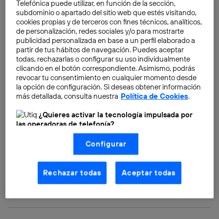
Telefónica puede utilizar, en función de la sección,
nuevos caminos
para aprovechar las ventajas del
subdominio o apartado del sitio web que estés visitando,
compuesto.
cookies propias y de terceros con fines técnicos, analíticos,
de personalización, redes sociales y/o para mostrarte
publicidad personalizada en base a un perfil elaborado a
partir de tus hábitos de navegación. Puedes aceptar
todas, rechazarlas o configurar su uso individualmente
clicando en el botón correspondiente. Asimismo, podrás
revocar tu consentimiento en cualquier momento desde
la opción de configuración. Si deseas obtener información
más detallada, consulta nuestra
Política de Cookies
.
¿Quieres activar la tecnología impulsada por
las operadoras de telefonía?
Nosotros, Telefónica S.A., utilizamos la tecnología Utiq para
Configurar
realizar nuestras acciones de marketing digital o análisis
(como se describe en este aviso de consentimiento)
basadas en tu navegación en nuestra(s) web(s)
listadas
aquí
(solo cuando utilizas una
conexión a
Rechazar todas
Aceptar todas
internet habilitada
, proporcionada por una de las
operadoras de telefonía participantes, y otorgas tu
consentimiento en cada página web).
La tecnología Utiq está diseñada con la privacidad como
prioridad ofreciéndote elección y control.