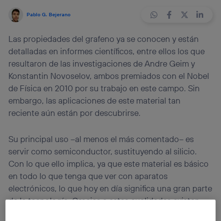
Pablo G. Bejerano
Las propiedades del grafeno ya se conocen y están
detalladas en informes científicos, entre ellos los que
resultaron de las investigaciones de Andre Geim y
Konstantin Novoselov, ambos premiados con el Nobel
de Física en 2010 por su trabajo en este campo. Sin
embargo, las aplicaciones de este material tan
reciente aún están por descubrirse.
Su principal uso –al menos el más comentado– es
servir como semiconductor, sustituyendo al silicio.
Con lo que ello implica, ya que este material es básico
en todo lo que tenga que ver con aparatos
electrónicos, lo que hoy en día significa una gran parte
de la tecnología. Gracias a estas cualidades existen
múltiples investigaciones que están abriendo