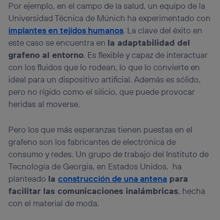
Por ejemplo, en el campo de la salud, un equipo de la
La tecnología utiliza un identificador cifrado creado por tu
Universidad Técnica de Múnich ha experimentado con
operadora de telefonía
, utilizando tu dirección IP y otra
información de la cuenta de cliente de
implantes en tejidos humanos
. La clave del éxito en
telecomunicaciones vinculada a la conexión que utilizas
este caso se encuentra en
la adaptabilidad del
(p. ej., número de teléfono móvil).
grafeno al entorno
. Es flexible y capaz de interactuar
Este identificador se asigna a la conexión de internet, por
con los fluidos que lo rodean, lo que lo convierte en
lo que cualquier persona que conecte su dispositivo y
ideal para un dispositivo artificial. Además es sólido,
consienta el uso de la tecnología recibirá el mismo
identificador. Típicamente:
pero no rígido como el silicio, que puede provocar
Si utilizas una
conexión de banda ancha
(p. ej., Wi-Fi),
heridas al moverse.
el marketing o análisis se realizará en función de las
actividades de navegación de los miembros del hogar
Pero los que más esperanzas tienen puestas en el
que hayan dado su consentimiento.
grafeno son los fabricantes de electrónica de
Si utilizas
datos móviles
, el marketing será más
personalizado, ya que se basará únicamente en la
consumo y redes. Un grupo de trabajo del Instituto de
navegación del usuario del móvil.
Tecnología de Georgia, en Estados Unidos, ha
Puedes gestionar los consentimientos Utiq seleccionando
planteado
la
construcción de una antena
para
“Administrar Utiq” en la parte inferior de esta página web o
facilitar las comunicaciones inalámbricas
, hecha
visitando el
portal de privacidad de Utiq
con el material de moda.
(“consenthub”)
. Para más información, consulta
la
política de privacidad de Utiq
.