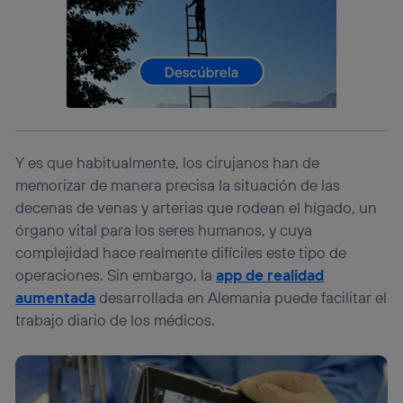
lo que cualquier persona que conecte su dispositivo y
consienta el uso de la tecnología recibirá el mismo
identificador. Típicamente:
Si utilizas una
conexión de banda ancha
(p. ej., Wi-Fi),
el marketing o análisis se realizará en función de las
actividades de navegación de los miembros del hogar
que hayan dado su consentimiento.
Si utilizas
datos móviles
, el marketing será más
personalizado, ya que se basará únicamente en la
Y es que habitualmente, los cirujanos han de
navegación del usuario del móvil.
memorizar de manera precisa la situación de las
Puedes gestionar los consentimientos Utiq seleccionando
decenas de venas y arterias que rodean el hígado, un
“Administrar Utiq” en la parte inferior de esta página web o
órgano vital para los seres humanos, y cuya
visitando el
portal de privacidad de Utiq
(“consenthub”)
. Para más información, consulta
complejidad hace realmente difíciles este tipo de
la
política de privacidad de Utiq
.
operaciones. Sin embargo, la
app de realidad
aumentada
desarrollada en Alemania puede facilitar el
trabajo diario de los médicos.