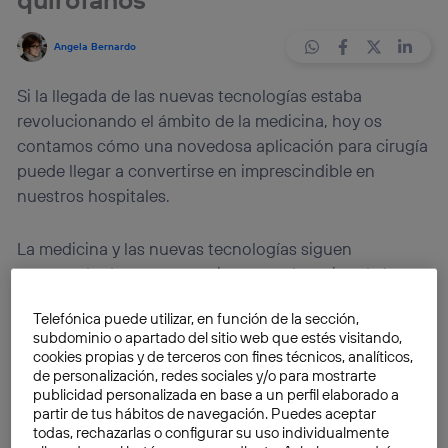
Angela Bernardo
Si la llegada de las nuevas tecnologías estaba
revolucionando el ámbito de la medicina, hoy os
contamos cómo una novedosa aplicación para cirugía
puede llegar a convertirse en imprescindible en
nuestros hospitales.
La medicina y las nuevas tecnologías siguen
avanzando de manera conjunta en el camino de la
innovación
. Lo demuestra el último hito de científicos
Telefónica puede utilizar, en función de la sección,
del Fraunhofer Institute for Medical Image Computing
subdominio o apartado del sitio web que estés visitando,
MEVIS, centro situado en Alemania, que han logrado
cookies propias y de terceros con fines técnicos, analíticos,
desarrollar una útil aplicación para cirugía.
de personalización, redes sociales y/o para mostrarte
publicidad personalizada en base a un perfil elaborado a
partir de tus hábitos de navegación. Puedes aceptar
Esta nueva
app
puede convertir a las
tablets
en una
todas, rechazarlas o configurar su uso individualmente