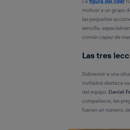
La
figura del líder
fu
motivar a un grupo 
las pequeñas accione
sencilla, especialme
común capaz de mante
Las tres lec
Sobrevivir a una sit
invitados destaca var
del equipo,
Daniel F
compañeros, les preg
fueran un número, si