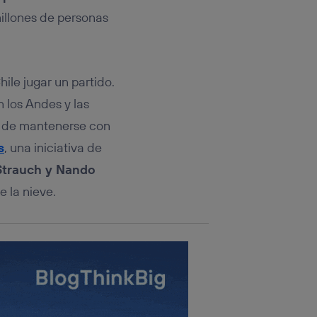
rsona que
tificador.
illones de personas
sis se
 hogar que
ile jugar un partido.
sará
n los Andes y las
to de mantenerse con
n la parte
onsenthub”)
.
s
, una iniciativa de
Strauch y Nando
e la nieve.