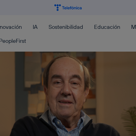
nnovación
IA
Sostenibilidad
Educación
M
PeopleFirst