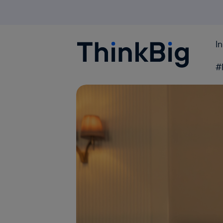
I
Blogthinkbig.com
#