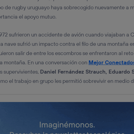
tificador se asigna a la conexión de internet, por lo que cualquier pe
u dispositivo y consienta el uso de la tecnología recibirá el mismo iden
ipo de rugby uruguayo haya sobrecogido nuevamente a m
nte:
rtancia el apoyo mutuo.
izas una
conexión de banda ancha
(p. ej., Wi-Fi), el marketing o análi
ará en función de las actividades de navegación de los miembros del
dado su consentimiento.
1972 sufrieron un accidente de avión cuando viajaban a Ch
izas
datos móviles
, el marketing será más personalizado, ya que se ba
la nave sufrió un impacto contra el filo de una montaña e
ente en la navegación del usuario del móvil.
ieron salir de entre los escombros se enfrentaron al re
stionar los consentimientos Utiq seleccionando “Administrar Utiq” e
de esta página web o visitando el
portal de privacidad de Utiq (“c
 la montaña. En una conversación con
Mejor Conectado
información, consulta la
política de privacidad de Utiq
.
os supervivientes,
Daniel Fernández Strauch, Eduardo 
ómo el trabajo en grupo les permitió sobrevivir en medio d