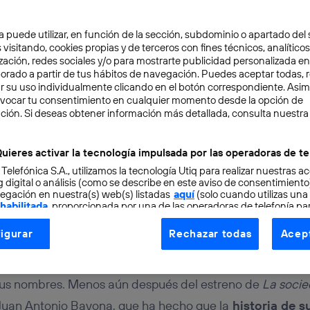
a puede utilizar, en función de la sección, subdominio o apartado del 
 visitando, cookies propias y de terceros con fines técnicos, analíticos
zación, redes sociales y/o para mostrarte publicidad personalizada e
aborado a partir de tus hábitos de navegación. Puedes aceptar todas, 
r su uso individualmente clicando en el botón correspondiente. Asi
evocar tu consentimiento en cualquier momento desde la opción de
S
4 min
ción. Si deseas obtener información más detallada, consulta nuestra
tuo, la clave de la
uieres activar la tecnología impulsada por las operadoras de te
 Telefónica S.A., utilizamos la tecnología Utiq para realizar nuestras a
encia en la tragedia de 
 digital o análisis (como se describe en este aviso de consentimient
egación en nuestra(s) web(s) listadas
aquí
(solo cuando utilizas una
 habilitada
, proporcionada por una de las operadoras de telefonía par
tu consentimiento en cada página web).
igurar
Rechazar todas
Acept
ogía Utiq está diseñada con la privacidad como prioridad ofreciéndot
ía
ogía utiliza un identificador cifrado creado por tu
operadora de tele
o tu dirección IP y otra información de la cuenta de cliente de telec
sus nombres. Menos aún después del estreno de
La socie
 a la conexión que utilizas (p. ej., número de teléfono móvil).
r Juan Antonio Bayona, que ha hecho que la
historia de 