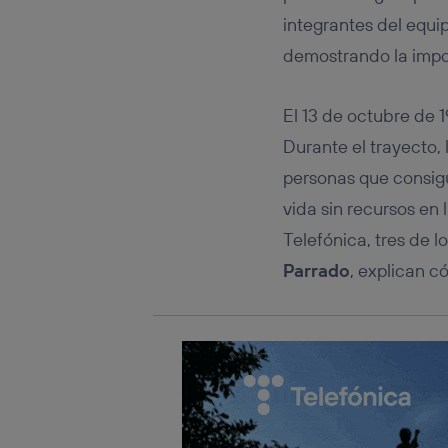
Este iden
conecte s
integrantes del equ
Típicame
demostrando la impo
Si util
realiz
hayan 
El 13 de octubre de 
Si util
Durante el trayecto, 
únicam
personas que consigu
Puedes ge
inferior 
vida sin recursos en
Para más 
Telefónica, tres de l
Parrado
, explican c