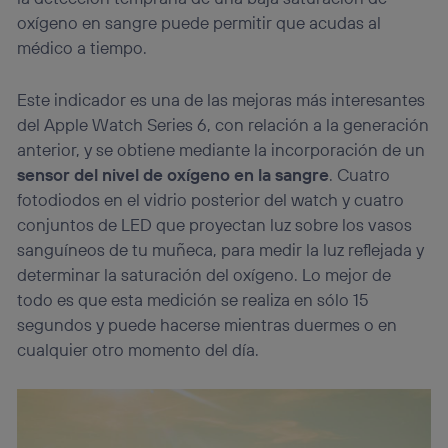
navegación del usuario del móvil.
oxígeno en sangre puede permitir que acudas al
Puedes gestionar los consentimientos Utiq seleccionando
médico a tiempo.
“Administrar Utiq” en la parte inferior de esta página web o
visitando el
portal de privacidad de Utiq
(“consenthub”)
. Para más información, consulta
Este indicador es una de las mejoras más interesantes
la
política de privacidad de Utiq
.
del Apple Watch Series 6, con relación a la generación
anterior, y se obtiene mediante la incorporación de un
sensor del nivel de oxígeno en la sangre
. Cuatro
fotodiodos en el vidrio posterior del watch y cuatro
conjuntos de LED que proyectan luz sobre los vasos
sanguíneos de tu muñeca, para medir la luz reflejada y
determinar la saturación del oxígeno. Lo mejor de
todo es que esta medición se realiza en sólo 15
segundos y puede hacerse mientras duermes o en
cualquier otro momento del día.