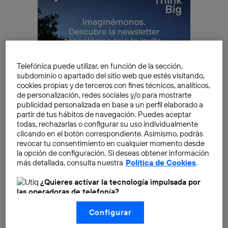
Telefónica puede utilizar, en función de la sección,
subdominio o apartado del sitio web que estés visitando,
cookies propias y de terceros con fines técnicos, analíticos,
de personalización, redes sociales y/o para mostrarte
publicidad personalizada en base a un perfil elaborado a
partir de tus hábitos de navegación. Puedes aceptar
todas, rechazarlas o configurar su uso individualmente
clicando en el botón correspondiente. Asimismo, podrás
revocar tu consentimiento en cualquier momento desde
la opción de configuración. Si deseas obtener información
Entre otras cosas, puede medir la distancia recorrida,
más detallada, consulta nuestra
Política de Cookies
.
el ritmo cardíaco y respiratorio, cómo duermes cada
¿Quieres activar la tecnología impulsada por
día o si estás estresado. Además de lo anterior, este
las operadoras de telefonía?
modelo es el único que incorpora
un sensor de
Nosotros, Telefónica S.A., utilizamos la tecnología Utiq para
oxígeno en sangre
y la posibilidad de obtener
Configurar
realizar nuestras acciones de marketing digital o análisis
(como se describe en este aviso de consentimiento)
electrocardiogramas (ECG) de manera instantánea.