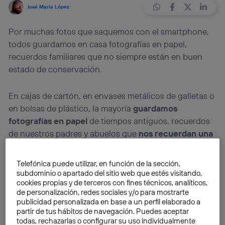
José María López
Por muchas fotos que saquemos con el smartphone,
todos guardamos en casa fotografías en papel,
recuerdos familiares que no siempre están en buen
estado de conservación.
En cajas de cartón, en envases metálicos de galletas o
en bolsas de plástico, la mayoría
guardamos
fotografías en papel
de tiempos antiguos, recuerdos
de nuestros padres y abuelos que
nos recuerdan una
época anterior
a las cámaras digitales y a los
smartphones con cámara de alta definición.
Telefónica puede utilizar, en función de la sección,
subdominio o apartado del sitio web que estés visitando,
cookies propias y de terceros con fines técnicos, analíticos,
Hay
muchas razones para digitalizar
esas fotos:
de personalización, redes sociales y/o para mostrarte
conservarlas en formato electrónico, arreglarlas en
publicidad personalizada en base a un perfil elaborado a
caso de estar mal conservadas, hacer copias en papel,
partir de tus hábitos de navegación. Puedes aceptar
todas, rechazarlas o configurar su uso individualmente
compartirlas con conocidos o con todo el mundo a