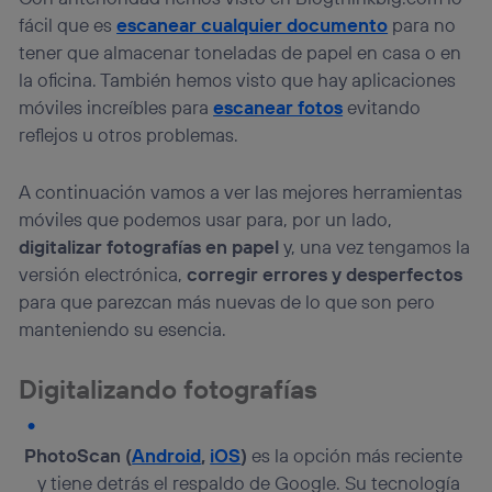
lo que cualquier persona que conecte su dispositivo y
fácil que es
escanear cualquier documento
para no
consienta el uso de la tecnología recibirá el mismo
tener que almacenar toneladas de papel en casa o en
identificador. Típicamente:
la oficina. También hemos visto que hay aplicaciones
Si utilizas una
conexión de banda ancha
(p. ej., Wi-Fi),
móviles increíbles para
escanear fotos
evitando
el marketing o análisis se realizará en función de las
actividades de navegación de los miembros del hogar
reflejos u otros problemas.
que hayan dado su consentimiento.
Si utilizas
datos móviles
, el marketing será más
A continuación vamos a ver las mejores herramientas
personalizado, ya que se basará únicamente en la
móviles que podemos usar para, por un lado,
navegación del usuario del móvil.
digitalizar fotografías en papel
y, una vez tengamos la
Puedes gestionar los consentimientos Utiq seleccionando
versión electrónica,
corregir errores y desperfectos
“Administrar Utiq” en la parte inferior de esta página web o
visitando el
portal de privacidad de Utiq
para que parezcan más nuevas de lo que son pero
(“consenthub”)
. Para más información, consulta
manteniendo su esencia.
la
política de privacidad de Utiq
.
Digitalizando fotografías
PhotoScan (
Android
,
iOS
)
es la opción más reciente
y tiene detrás el respaldo de Google. Su tecnología