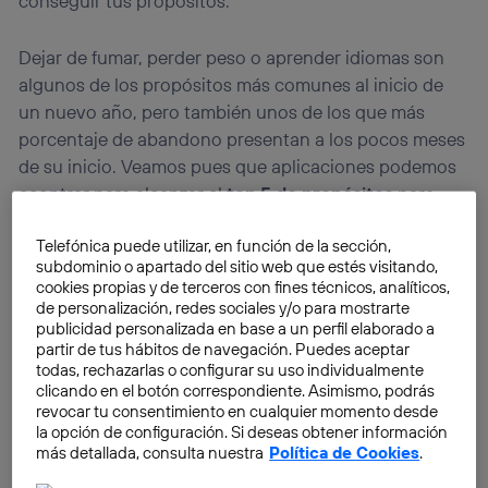
conseguir tus propósitos.
Dejar de fumar, perder peso o aprender idiomas son
algunos de los propósitos más comunes al inicio de
un nuevo año, pero también unos de los que más
porcentaje de abandono presentan a los pocos meses
de su inicio. Veamos pues que aplicaciones podemos
econtrar para alcanzar el
top 5 de propósitos
para
este
2015
.
Telefónica puede utilizar, en función de la sección,
subdominio o apartado del sitio web que estés visitando,
cookies propias y de terceros con fines técnicos, analíticos,
de personalización, redes sociales y/o para mostrarte
publicidad personalizada en base a un perfil elaborado a
partir de tus hábitos de navegación. Puedes aceptar
todas, rechazarlas o configurar su uso individualmente
clicando en el botón correspondiente. Asimismo, podrás
revocar tu consentimiento en cualquier momento desde
la opción de configuración. Si deseas obtener información
más detallada, consulta nuestra
Política de Cookies
.