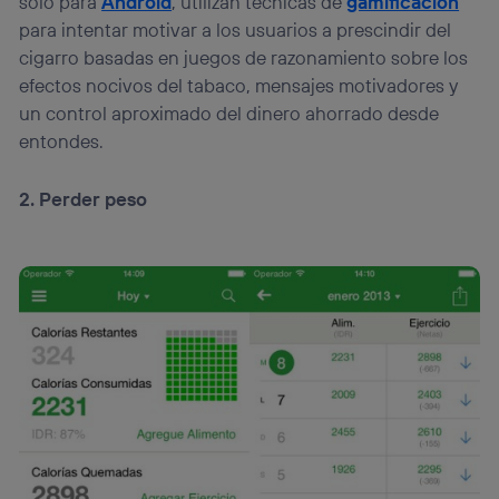
sólo para
Android
, utilizan técnicas de
gamificación
actividades de navegación de los miembros del hogar
para intentar motivar a los usuarios a prescindir del
que hayan dado su consentimiento.
cigarro basadas en juegos de razonamiento sobre los
Si utilizas
datos móviles
, el marketing será más
efectos nocivos del tabaco, mensajes motivadores y
personalizado, ya que se basará únicamente en la
un control aproximado del dinero ahorrado desde
navegación del usuario del móvil.
entondes.
Puedes gestionar los consentimientos Utiq seleccionando
“Administrar Utiq” en la parte inferior de esta página web o
visitando el
portal de privacidad de Utiq
2. Perder peso
(“consenthub”)
. Para más información, consulta
la
política de privacidad de Utiq
.