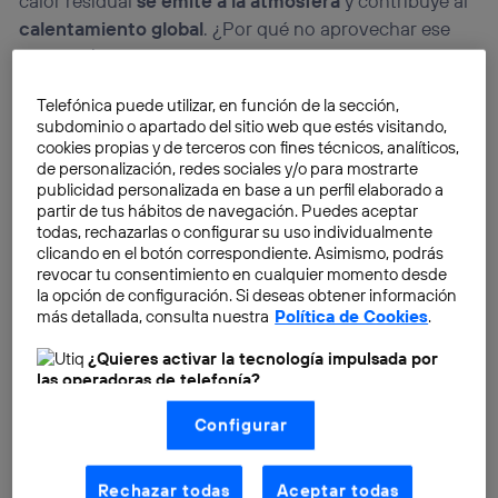
calor residual
se emite a la atmósfera
y contribuye al
calentamiento global
. ¿Por qué no aprovechar ese
calor residual?
Telefónica puede utilizar, en función de la sección,
subdominio o apartado del sitio web que estés visitando,
cookies propias y de terceros con fines técnicos, analíticos,
de personalización, redes sociales y/o para mostrarte
publicidad personalizada en base a un perfil elaborado a
partir de tus hábitos de navegación. Puedes aceptar
todas, rechazarlas o configurar su uso individualmente
clicando en el botón correspondiente. Asimismo, podrás
revocar tu consentimiento en cualquier momento desde
la opción de configuración. Si deseas obtener información
más detallada, consulta nuestra
Política de Cookies
.
¿Quieres activar la tecnología impulsada por
las operadoras de telefonía?
Nosotros, Telefónica S.A., utilizamos la tecnología Utiq para
Configurar
realizar nuestras acciones de marketing digital o análisis
(como se describe en este aviso de consentimiento)
basadas en tu navegación en nuestra(s) web(s)
listadas
aquí
(solo cuando utilizas una
conexión a
Rechazar todas
Aceptar todas