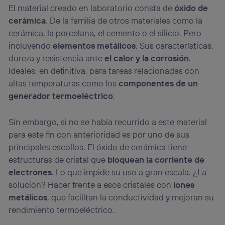
El material creado en laboratorio consta de
óxido de
“Administrar Utiq” en la parte inferior de esta página web o
visitando el
portal de privacidad de Utiq
cerámica
. De la familia de otros materiales como la
(“consenthub”)
. Para más información, consulta
cerámica, la porcelana, el cemento o el silicio. Pero
la
política de privacidad de Utiq
.
incluyendo
elementos metálicos
. Sus características,
dureza y resistencia ante
el calor y la corrosión
.
Ideales, en definitiva, para tareas relacionadas con
altas temperaturas como los
componentes de un
generador termoeléctrico
.
Sin embargo, si no se había recurrido a este material
para este fin con anterioridad es por uno de sus
principales escollos. El óxido de cerámica tiene
estructuras de cristal que
bloquean la corriente de
electrones
. Lo que impide su uso a gran escala. ¿La
solución? Hacer frente a esos cristales con
iones
metálicos
, que facilitan la conductividad y mejoran su
rendimiento termoeléctrico.