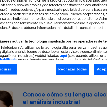
a puede utilizar, en función de la sección, subdominio o apartado del 
 visitando, cookies propias y de terceros con fines técnicos, analíticos
zación, redes sociales y/o para mostrarte publicidad personalizada e
aborado a partir de tus hábitos de navegación. Puedes aceptar todas, 
r su uso individualmente clicando en el botón correspondiente. Asi
evocar tu consentimiento en cualquier momento desde la opción de
Explora cómo el WiFi 7 puede
ción. Si deseas obtener información más detallada, consulta nuestra
conexión fácil y rápido
uieres activar la tecnología impulsada por las operadoras de te
El WiFi 7 llega para mejorar tus entornos. Apr
 Telefónica S.A., utilizamos la tecnología Utiq para realizar nuestras a
aumenta la velocidad de tu conexión de forma
 digital o análisis (como se describe en este aviso de consentimient
egación en nuestra(s) web(s) listadas
aquí
(solo cuando utilizas una
Moncho Terol
 habilitada
, proporcionada por una de las operadoras de telefonía par
tu consentimiento en cada página web).
igurar
Rechazar todas
Acept
ogía Utiq está diseñada con la privacidad como prioridad ofreciéndot
ogía utiliza un identificador cifrado creado por tu
operadora de tele
o tu dirección IP y otra información de la cuenta de cliente de telec
 a la conexión que utilizas (p. ej., número de teléfono móvil).
Conoce cómo su lengua elect
tificador se asigna a la conexión de internet, por lo que cualquier pe
el análisis industrial
u dispositivo y consienta el uso de la tecnología recibirá el mismo iden
nte: