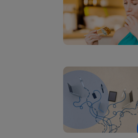
Si util
realiz
hayan 
Si util
únicam
Puedes ge
inferior 
Para más 