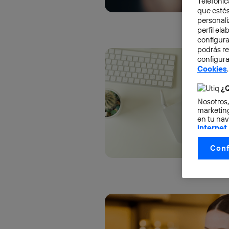
Telefónic
que estés
personali
perfil el
configura
podrás r
configura
Cookies
.
¿Q
Nosotros,
marketing
en tu nav
internet
otorgas 
Conf
La tecnol
control.
La tecnol
utilizand
vinculada
Este iden
conecte s
Típicame