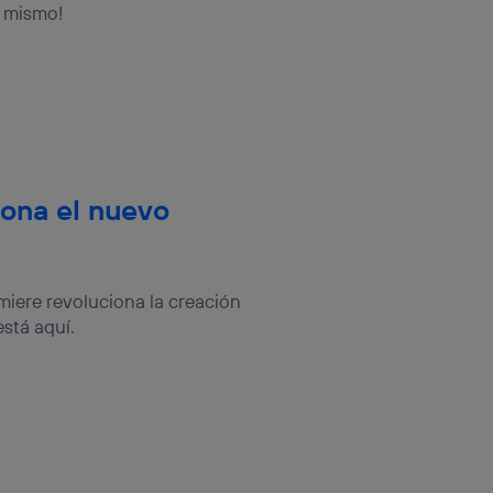
a mismo!
iona el nuevo
umiere revoluciona la creación
está aquí.