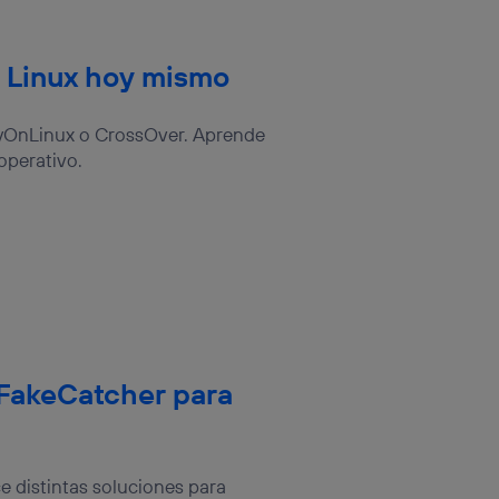
n Linux hoy mismo
ayOnLinux o CrossOver. Aprende
operativo.
 FakeCatcher para
 distintas soluciones para