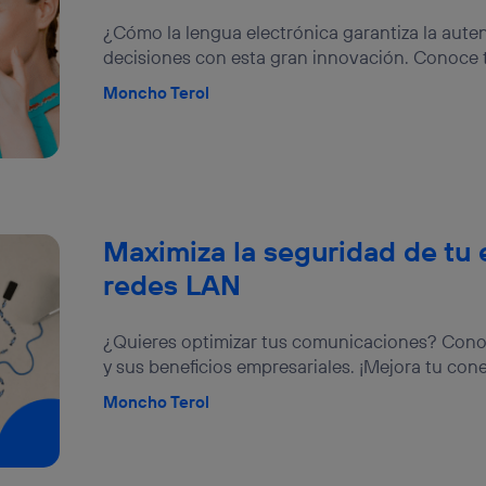
izas una
conexión de banda ancha
(p. ej., Wi-Fi), el marketing o análi
¿Cómo la lengua electrónica garantiza la aute
ará en función de las actividades de navegación de los miembros del
decisiones con esta gran innovación. Conoce 
dado su consentimiento.
izas
datos móviles
, el marketing será más personalizado, ya que se ba
Moncho Terol
ente en la navegación del usuario del móvil.
stionar los consentimientos Utiq seleccionando “Administrar Utiq” e
de esta página web o visitando el
portal de privacidad de Utiq (“c
información, consulta la
política de privacidad de Utiq
.
Maximiza la seguridad de tu 
redes LAN
¿Quieres optimizar tus comunicaciones? Con
y sus beneficios empresariales. ¡Mejora tu cone
Moncho Terol