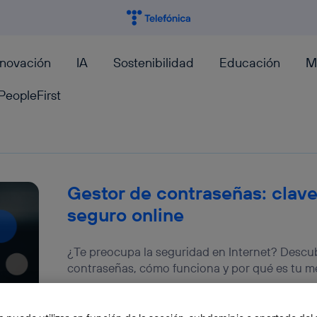
nnovación
IA
Sostenibilidad
Educación
M
PeopleFirst
Gestor de contraseñas: clav
seguro online
¿Te preocupa la seguridad en Internet? Descu
contraseñas, cómo funciona y por qué es tu me
Moncho Terol