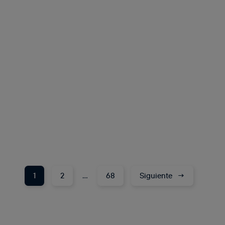
1
2
…
68
Siguiente
→