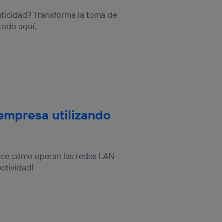
sis se
nticidad? Transforma la toma de
 hogar que
todo aquí.
sará
n la parte
onsenthub”)
.
empresa utilizando
oce cómo operan las redes LAN
ctividad!