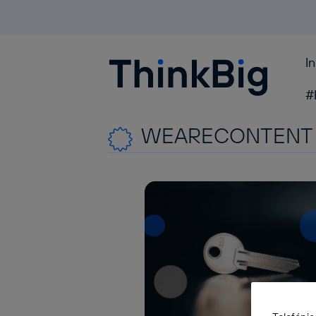
I
Blogthinkbig.com
#
WEARECONTENT