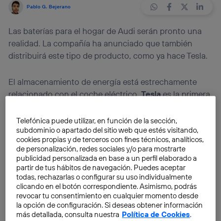
Pablo G. Bejerano
Las baterías para el hogar de Audi serán pronto una
realidad. La compañía ha anunciado que también
distribuirá este tipo de producto, como ya hace Tesla.
El almacenamiento de energía está estrechamente
relacionado con el coche eléctrico.
Tesla
es la primera
compañía que lo ha sabido ver así. No en vano las
ideas de Elon Musk respecto a la misión de sus
Telefónica puede utilizar, en función de la sección,
subdominio o apartado del sitio web que estés visitando,
empresas en el futuro está muy clara. Se diría incluso
cookies propias y de terceros con fines técnicos, analíticos,
que todas ellas están conectadas y son dos pilares los
de personalización, redes sociales y/o para mostrarte
que sustentan esta conexión: energía y transporte.
publicidad personalizada en base a un perfil elaborado a
partir de tus hábitos de navegación. Puedes aceptar
todas, rechazarlas o configurar su uso individualmente
Daimler
ha sido otra de las pioneras en este
clicando en el botón correspondiente. Asimismo, podrás
acercamiento entre los sectores del transporte y la
revocar tu consentimiento en cualquier momento desde
la opción de configuración. Si deseas obtener información
energía. El grupo alemán ha invertido al menos
500
más detallada, consulta nuestra
Política de Cookies
.
millones de euros en una fábrica de baterías
. Se trata