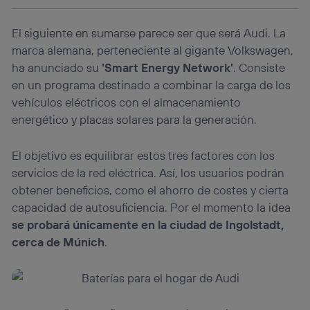
el marketing o análisis se realizará en función de las
actividades de navegación de los miembros del hogar
El siguiente en sumarse parece ser que será Audi. La
que hayan dado su consentimiento.
marca alemana, perteneciente al gigante Volkswagen,
Si utilizas
datos móviles
, el marketing será más
ha anunciado su
'Smart Energy Network'
. Consiste
personalizado, ya que se basará únicamente en la
navegación del usuario del móvil.
en un programa destinado a combinar la carga de los
vehículos eléctricos con el almacenamiento
Puedes gestionar los consentimientos Utiq seleccionando
“Administrar Utiq” en la parte inferior de esta página web o
energético y placas solares para la generación.
visitando el
portal de privacidad de Utiq
(“consenthub”)
. Para más información, consulta
El objetivo es equilibrar estos tres factores con los
la
política de privacidad de Utiq
.
servicios de la red eléctrica. Así, los usuarios podrán
obtener beneficios, como el ahorro de costes y cierta
capacidad de autosuficiencia. Por el momento la idea
se probará únicamente en la ciudad de Ingolstadt,
cerca de Múnich
.