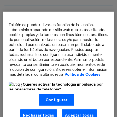
La estrecha línea entre el uso
o el abuso de las nuevas
Telefónica puede utilizar, en función de la sección,
subdominio o apartado del sitio web que estés visitando,
tecnologías
cookies propias y de terceros con fines técnicos, analíticos,
de personalización, redes sociales y/o para mostrarte
Almudena Esteban
publicidad personalizada en base a un perfil elaborado a
partir de tus hábitos de navegación. Puedes aceptar
todas, rechazarlas o configurar su uso individualmente
¿Cuáles son las apps más
clicando en el botón correspondiente. Asimismo, podrás
descargadas?
revocar tu consentimiento en cualquier momento desde
la opción de configuración. Si deseas obtener información
Almudena Esteban
más detallada, consulta nuestra
Política de Cookies
.
¿Quieres activar la tecnología impulsada por
La carta de las startups a los
las operadoras de telefonía?
Reyes Magos
Nosotros, Telefónica S.A., utilizamos la tecnología Utiq para
Configurar
realizar nuestras acciones de marketing digital o análisis
Almudena Esteban
(como se describe en este aviso de consentimiento)
basadas en tu navegación en nuestra(s) web(s)
listadas
aquí
(solo cuando utilizas una
conexión a
Rechazar todas
Aceptar todas