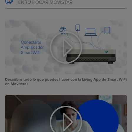
EN TU HOGAR MOVISTAR
“Administrar Utiq” en la parte inferior de esta página web o
visitando el
portal de privacidad de Utiq
(“consenthub”)
. Para más información, consulta
la
política de privacidad de Utiq
.
Descubre todo lo que puedes hacer con la Living App de Smart WiFi
en Movistar+