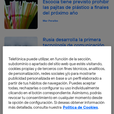
Escocia tiene previsto prohibir
las pajitas de plástico a finales
del próximo año
Mar Peralbo
Rusia desarrolla la primera
tecnología de comunicación
bajo el hielo del Ártico
Telefónica puede utilizar, en función de la sección,
Mar Peralbo
subdominio o apartado del sitio web que estés visitando,
cookies propias y de terceros con fines técnicos, analíticos,
de personalización, redes sociales y/o para mostrarte
Las bicicletas inteligentes
publicidad personalizada en base a un perfil elaborado a
revolucionan el asfalto
partir de tus hábitos de navegación. Puedes aceptar
todas, rechazarlas o configurar su uso individualmente
Mar Peralbo
clicando en el botón correspondiente. Asimismo, podrás
revocar tu consentimiento en cualquier momento desde
la opción de configuración. Si deseas obtener información
más detallada, consulta nuestra
Política de Cookies
.