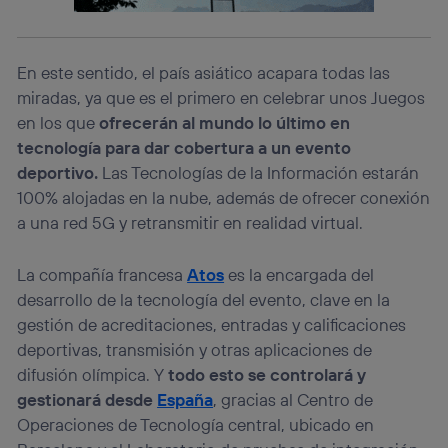
Este identificador se asigna a la conexión de internet, por
lo que cualquier persona que conecte su dispositivo y
consienta el uso de la tecnología recibirá el mismo
identificador. Típicamente:
En este sentido, el país asiático acapara todas las
Si utilizas una
conexión de banda ancha
(p. ej., Wi-Fi),
miradas, ya que es el primero en celebrar unos Juegos
el marketing o análisis se realizará en función de las
en los que
ofrecerán al mundo lo último en
actividades de navegación de los miembros del hogar
tecnología para dar cobertura a un evento
que hayan dado su consentimiento.
deportivo.
Las Tecnologías de la Información estarán
Si utilizas
datos móviles
, el marketing será más
personalizado, ya que se basará únicamente en la
100% alojadas en la nube, además de ofrecer conexión
navegación del usuario del móvil.
a una red 5G y retransmitir en realidad virtual.
Puedes gestionar los consentimientos Utiq seleccionando
“Administrar Utiq” en la parte inferior de esta página web o
La compañía francesa
Atos
es la encargada del
visitando el
portal de privacidad de Utiq
desarrollo de la tecnología del evento, clave en la
(“consenthub”)
. Para más información, consulta
la
política de privacidad de Utiq
.
gestión de acreditaciones, entradas y calificaciones
deportivas, transmisión y otras aplicaciones de
difusión olímpica. Y
todo esto se controlará y
gestionará desde
España
, gracias al Centro de
Operaciones de Tecnología central, ubicado en