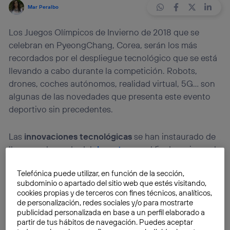
Mar Peralbo
Los Juegos Olímpicos de Invierno de 2018 que se
celebran en PyeongChang, Corea, serán los más
recordados por el despliegue tecnológico que se está
llevando a cabo durante la competición. Robots,
drones, coches autónomos, realidad virtual, 5G... son
algunas de las novedades que presenta este evento
deportivo sin precedentes.
Las
innovaciones tecnológicas
se han instaurado de
lleno en el mundo del
deporte
con el fin de mejorar el
rendimiento de los deportistas, hacer más eficaz la
Telefónica puede utilizar, en función de la sección,
práctica, o vivir los
eventos deportivos
desde todos
subdominio o apartado del sitio web que estés visitando,
los lugares del planeta y en todo momento.
cookies propias y de terceros con fines técnicos, analíticos,
de personalización, redes sociales y/o para mostrarte
publicidad personalizada en base a un perfil elaborado a
Gracias a los últimos avances en tecnología, podemos
partir de tus hábitos de navegación. Puedes aceptar
disfrutar de muchas de las competiciones que se