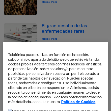
Marisol Peña
El gran desafío de las
enfermedades raras
Marisol Peña
Telefónica puede utilizar, en función de la sección,
subdominio o apartado del sitio web que estés visitando,
La cantera de talento de
cookies propias y de terceros con fines técnicos, analíticos,
Silicon Valley
de personalización, redes sociales y/o para mostrarte
publicidad personalizada en base a un perfil elaborado a
Marisol Peña
partir de tus hábitos de navegación. Puedes aceptar
todas, rechazarlas o configurar su uso individualmente
clicando en el botón correspondiente. Asimismo, podrás
revocar tu consentimiento en cualquier momento desde
la opción de configuración. Si deseas obtener información
Vuelve la semana en un
más detallada, consulta nuestra
Política de Cookies
.
minuto