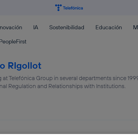
nnovación
IA
Sostenibilidad
Educación
M
PeopleFirst
o RIgollot
 at Telefónica Group in several departments since 1999,
al Regulation and Relationships with Institutions.