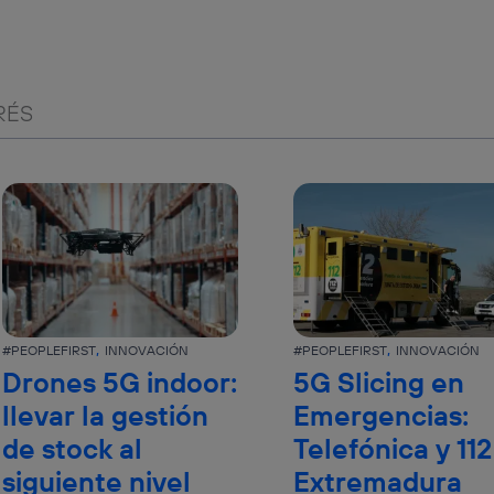
RÉS
#PEOPLEFIRST
INNOVACIÓN
#PEOPLEFIRST
INNOVACIÓN
Drones 5G indoor:
5G Slicing en
llevar la gestión
Emergencias:
de stock al
Telefónica y 112
siguiente nivel
Extremadura