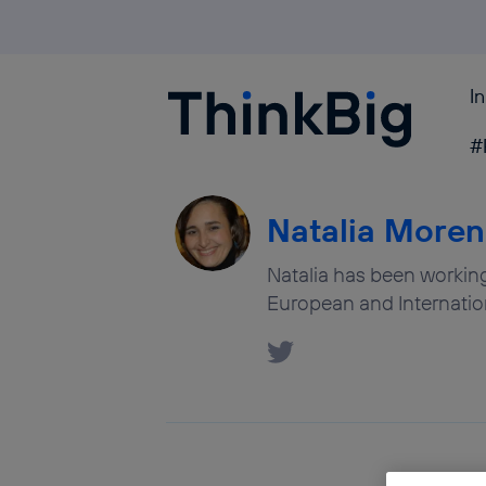
I
Blogthinkbig.com
#
Natalia Moren
Natalia has been working
European and Internation