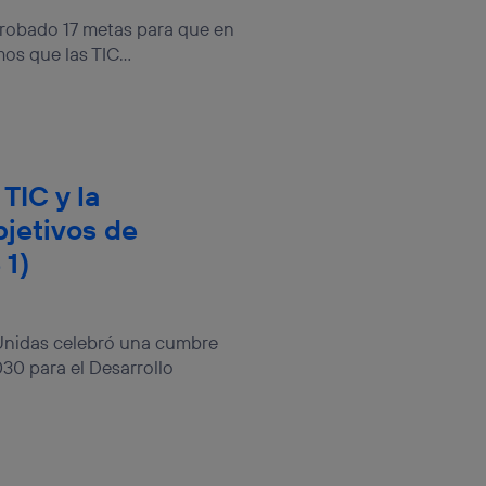
tificador.
probado 17 metas para que en
s que las TIC...
sis se
 hogar que
sará
n la parte
TIC y la
onsenthub”)
.
bjetivos de
 1)
 Unidas celebró una cumbre
30 para el Desarrollo