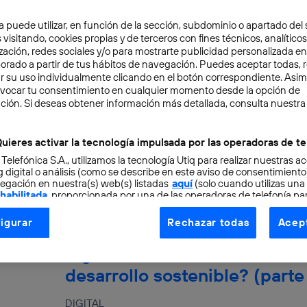
¿Cómo pueden contribuir las 
a puede utilizar, en función de la sección, subdominio o apartado del 
digitalización a los nuevos o
 visitando, cookies propias y de terceros con fines técnicos, analíticos
zación, redes sociales y/o para mostrarte publicidad personalizada e
desarrollo sostenible? (parte
aborado a partir de tus hábitos de navegación. Puedes aceptar todas, 
r su uso individualmente clicando en el botón correspondiente. Asi
DIGITAL
evocar tu consentimiento en cualquier momento desde la opción de
ción. Si deseas obtener información más detallada, consulta nuestra
Este es el último post de la trilogía sobre có
nuestro sector a los nuevos objetivos de desar
aprobados....
uieres activar la tecnología impulsada por las operadoras de te
 Telefónica S.A., utilizamos la tecnología Utiq para realizar nuestras a
Natalia Moreno RIgollot
 digital o análisis (como se describe en este aviso de consentimient
egación en nuestra(s) web(s) listadas
aquí
(solo cuando utilizas una
 habilitada
, proporcionada por una de las operadoras de telefonía par
tu consentimiento en cada página web).
igurar
Rechazar todas
Acept
ogía Utiq está diseñada con la privacidad como prioridad ofreciéndot
¿Cómo pueden contribuir las 
digitalización a los nuevos o
ogía utiliza un identificador cifrado creado por tu
operadora de tele
o tu dirección IP y otra información de la cuenta de cliente de telec
desarrollo sostenible? (parte
 a la conexión que utilizas (p. ej., número de teléfono móvil).
tificador se asigna a la conexión de internet, por lo que cualquier pe
DIGITAL