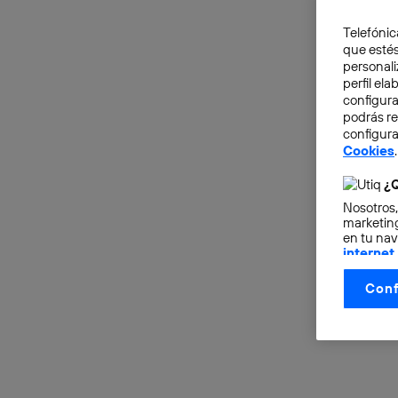
Telefónic
que estés
personali
perfil el
configura
podrás r
configura
Cookies
.
¿Q
Nosotros,
marketing
en tu nav
internet
otorgas 
Conf
La tecnol
control.
La tecnol
utilizand
vinculada
Este iden