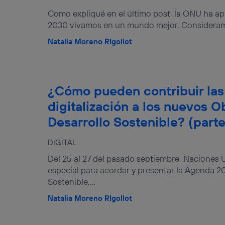
u dispositivo y consienta el uso de la tecnología recibirá el mismo iden
Como expliqué en el último post, la ONU ha a
nte:
2030 vivamos en un mundo mejor. Consideramo
izas una
conexión de banda ancha
(p. ej., Wi-Fi), el marketing o análi
ará en función de las actividades de navegación de los miembros del
Natalia Moreno RIgollot
dado su consentimiento.
izas
datos móviles
, el marketing será más personalizado, ya que se ba
ente en la navegación del usuario del móvil.
stionar los consentimientos Utiq seleccionando “Administrar Utiq” e
¿Cómo pueden contribuir las 
de esta página web o visitando el
portal de privacidad de Utiq (“c
digitalización a los nuevos O
información, consulta la
política de privacidad de Utiq
.
Desarrollo Sostenible? (parte
DIGITAL
Del 25 al 27 del pasado septiembre, Naciones
especial para acordar y presentar la Agenda 20
Sostenible,...
Natalia Moreno RIgollot