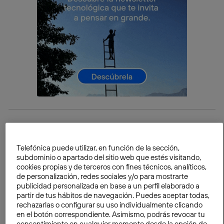
Telefónica contribuyó activamente
a difundir esta
consulta mediante la iniciativa
Mi Mundo
en España y
Telefónica puede utilizar, en función de la sección,
América Latina, pero también las historias personales
subdominio o apartado del sitio web que estés visitando,
de la gente en relación al desarrollo sostenible (
aquí
cookies propias y de terceros con fines técnicos, analíticos,
de personalización, redes sociales y/o para mostrarte
tienes más información), con exposiciones en Madrid
publicidad personalizada en base a un perfil elaborado a
y en otras ciudades.
partir de tus hábitos de navegación. Puedes aceptar todas,
rechazarlas o configurar su uso individualmente clicando
en el botón correspondiente. Asimismo, podrás revocar tu
Esta nueva agenda es un plan de acción para las
consentimiento en cualquier momento desde la opción de