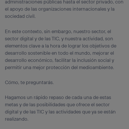
consienta el uso de la tecnología recibirá el mismo
administraciones públicas hasta el sector privado, con
identificador. Típicamente:
el apoyo de las organizaciones internacionales y la
Si utilizas una
conexión de banda ancha
(p. ej., Wi-Fi),
sociedad civil.
el marketing o análisis se realizará en función de las
actividades de navegación de los miembros del hogar
En este contexto, sin embargo, nuestro sector, el
que hayan dado su consentimiento.
sector digital y de las TIC, y nuestra actividad, son
Si utilizas
datos móviles
, el marketing será más
personalizado, ya que se basará únicamente en la
elementos clave a la hora de lograr los objetivos de
navegación del usuario del móvil.
desarrollo sostenible en todo el mundo, mejorar el
Puedes gestionar los consentimientos Utiq seleccionando
desarrollo económico, facilitar la inclusión social y
“Administrar Utiq” en la parte inferior de esta página web o
permitir una mejor protección del medioambiente.
visitando el
portal de privacidad de Utiq
(“consenthub”)
. Para más información, consulta
la
política de privacidad de Utiq
.
Cómo, te preguntarás.
Hagamos un rápido repaso de cada una de estas
metas y de las posibilidades que ofrece el sector
digital y de las TIC y las actividades que ya se están
realizando.