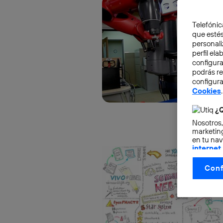
Telefónic
que estés
personali
perfil el
configura
podrás r
configura
Cookies
.
¿Q
Nosotros,
marketing
en tu nav
internet
otorgas 
Conf
La tecnol
control.
La tecnol
utilizand
vinculada