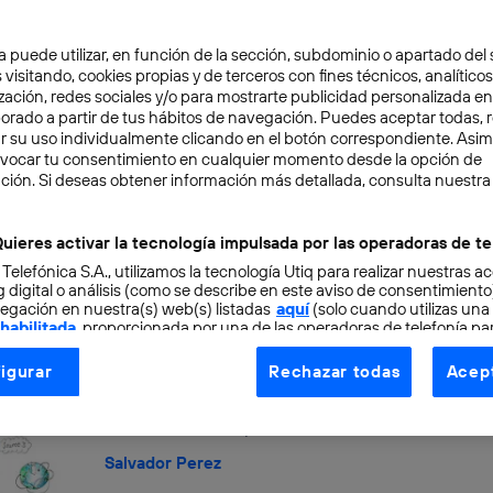
La robótica que llega
INNOVACIÓN
TECNOLOGÍA
a puede utilizar, en función de la sección, subdominio o apartado del 
 visitando, cookies propias y de terceros con fines técnicos, analíticos
Por algún motivo probablemente no casual, s
zación, redes sociales y/o para mostrarte publicidad personalizada e
de lectura bastantes textos sobre robótica y su
aborado a partir de tus hábitos de navegación. Puedes aceptar todas, 
r su uso individualmente clicando en el botón correspondiente. Asi
Salvador Perez
evocar tu consentimiento en cualquier momento desde la opción de
ción. Si deseas obtener información más detallada, consulta nuestra
uieres activar la tecnología impulsada por las operadoras de te
 Telefónica S.A., utilizamos la tecnología Utiq para realizar nuestras a
 digital o análisis (como se describe en este aviso de consentimient
egación en nuestra(s) web(s) listadas
aquí
(solo cuando utilizas una
¿Qué fue de la web semánti
 habilitada
, proporcionada por una de las operadoras de telefonía par
tu consentimiento en cada página web).
INNOVACIÓN
TECNOLOGÍA
igurar
Rechazar todas
Acept
ogía Utiq está diseñada con la privacidad como prioridad ofreciéndot
Tiempo ha pasado desde que la web semántica 
ogía utiliza un identificador cifrado creado por tu
Berners-Lee allá por el año 2000. Pese a las ba
operadora de tele
o tu dirección IP y otra información de la cuenta de cliente de telec
Salvador Perez
 a la conexión que utilizas (p. ej., número de teléfono móvil).