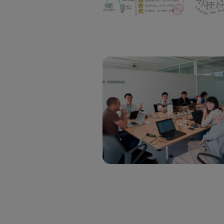
Este iden
conecte s
Típicame
Si util
realiz
hayan 
Si util
únicam
Puedes ge
inferior 
Para más 