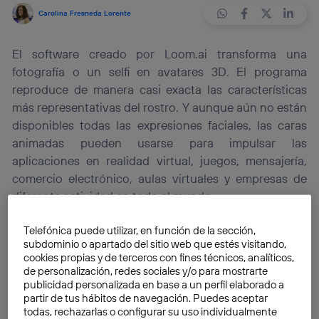
Carolina Fresneda Lorente
El software creado por Loom.ai transforma una
fotografía o un selfi en avatares 3D. El programa
reproduce de manera casi exacta las características
más representativas del rostro. Y aunque aún no están
disponibles todas las expresiones faciales, las caras
animadas pueden usarse para impulsar las
aplicaciones en realidad virtual, juegos, mensajería,
comercio electrónico, aulas virtuales y empresas de
diferente actividad en todo el mundo.
Telefónica puede utilizar, en función de la sección,
Loom.ai
es un proyecto de antiguos trabajadores de
subdominio o apartado del sitio web que estés visitando,
DreamWorks
y
LucasFilm
que ha recaudado 1,3
cookies propias y de terceros con fines técnicos, analíticos,
millones de dólares de inversión para poder avanzar
de personalización, redes sociales y/o para mostrarte
publicidad personalizada en base a un perfil elaborado a
en su
plataforma de creación de avatares 3D
. A
partir de tus hábitos de navegación. Puedes aceptar
partir de una simple fotografía o un selfie,
Loom.ai
todas, rechazarlas o configurar su uso individualmente