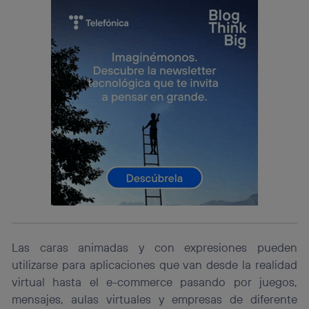
lo que cualquier persona que conecte su dispositivo y
consienta el uso de la tecnología recibirá el mismo
identificador. Típicamente:
Si utilizas una
conexión de banda ancha
(p. ej., Wi-Fi),
el marketing o análisis se realizará en función de las
actividades de navegación de los miembros del hogar
que hayan dado su consentimiento.
Si utilizas
datos móviles
, el marketing será más
personalizado, ya que se basará únicamente en la
navegación del usuario del móvil.
Puedes gestionar los consentimientos Utiq seleccionando
“Administrar Utiq” en la parte inferior de esta página web o
visitando el
portal de privacidad de Utiq
(“consenthub”)
. Para más información, consulta
la
política de privacidad de Utiq
.
Las caras animadas y con expresiones pueden
utilizarse para aplicaciones que van desde la realidad
virtual hasta el e-commerce pasando por juegos,
mensajes, aulas virtuales y empresas de diferente