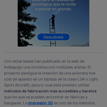
telecomunicaciones vinculada a la conexión que utilizas
(p. ej., número de teléfono móvil).
Este identificador se asigna a la conexión de internet, por
lo que cualquier persona que conecte su dispositivo y
consienta el uso de la tecnología recibirá el mismo
identificador. Típicamente:
Si utilizas una
conexión de banda ancha
(p. ej., Wi-Fi),
el marketing o análisis se realizará en función de las
actividades de navegación de los miembros del hogar
que hayan dado su consentimiento.
Si utilizas
datos móviles
, el marketing será más
personalizado, ya que se basará únicamente en la
Con estas bases han publicado en la web de
navegación del usuario del móvil.
Indiegogo una iniciativa con múltiples aristas. El
Puedes gestionar los consentimientos Utiq seleccionando
proyecto persigue la creación de una avioneta low
“Administrar Utiq” en la parte inferior de esta página web o
visitando el
portal de privacidad de Utiq
cost (el aparato es un biplaza de la clase LSA o Light
(“consenthub”)
. Para más información, consulta
Sport Aircraft), para lo cual está previsto utilizar
la
política de privacidad de Utiq
.
métodos de fabricación más accesibles y baratos
que los que se pueden encontrar en fábricas y
hangares. La
impresión 3D
es uno de los métodos