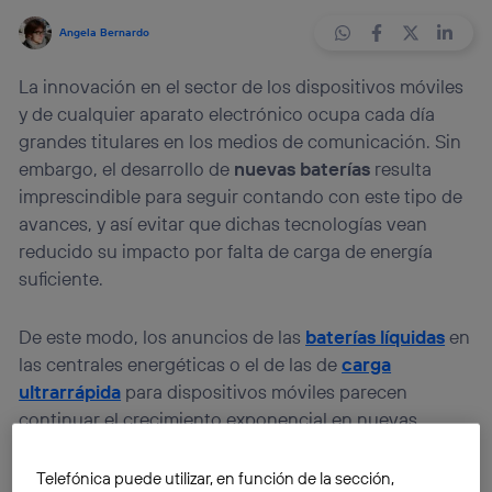
Angela Bernardo
La innovación en el sector de los dispositivos móviles
y de cualquier aparato electrónico ocupa cada día
grandes titulares en los medios de comunicación. Sin
embargo, el desarrollo de
nuevas baterías
resulta
imprescindible para seguir contando con este tipo de
avances, y así evitar que dichas tecnologías vean
reducido su impacto por falta de carga de energía
suficiente.
De este modo, los anuncios de las
baterías líquidas
en
las centrales energéticas o el de las de
carga
ultrarrápida
para dispositivos móviles parecen
continuar el crecimiento exponencial en nuevas
tecnologías, al que estamos asistiendo en los últimos
años. La
innovación en dispositivos debe ir de la
Telefónica puede utilizar, en función de la sección,