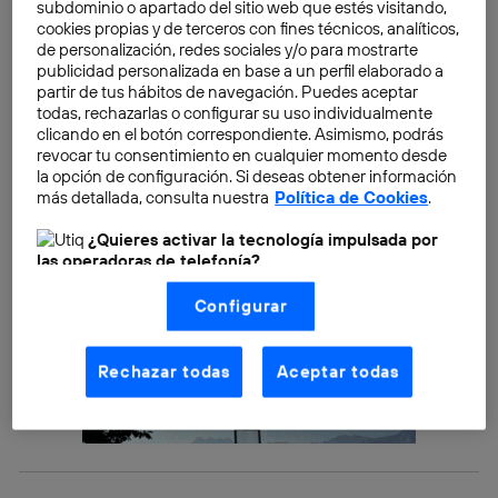
subdominio o apartado del sitio web que estés visitando,
mano de baterías modernas
que se adapten a estos
cookies propias y de terceros con fines técnicos, analíticos,
avances.
de personalización, redes sociales y/o para mostrarte
publicidad personalizada en base a un perfil elaborado a
partir de tus hábitos de navegación. Puedes aceptar
todas, rechazarlas o configurar su uso individualmente
clicando en el botón correspondiente. Asimismo, podrás
revocar tu consentimiento en cualquier momento desde
la opción de configuración. Si deseas obtener información
más detallada, consulta nuestra
Política de Cookies
.
¿Quieres activar la tecnología impulsada por
las operadoras de telefonía?
Nosotros, Telefónica S.A., utilizamos la tecnología Utiq para
Configurar
realizar nuestras acciones de marketing digital o análisis
(como se describe en este aviso de consentimiento)
basadas en tu navegación en nuestra(s) web(s)
listadas
aquí
(solo cuando utilizas una
conexión a
Rechazar todas
Aceptar todas
internet habilitada
, proporcionada por una de las
operadoras de telefonía participantes, y otorgas tu
consentimiento en cada página web).
La tecnología Utiq está diseñada con la privacidad como
prioridad ofreciéndote elección y control.