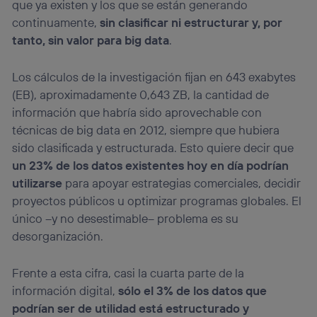
que ya existen y los que se están generando
visitando el
portal de privacidad de Utiq
continuamente,
sin clasificar ni estructurar y, por
(“consenthub”)
. Para más información, consulta
la
política de privacidad de Utiq
.
tanto, sin valor para big data
.
Los cálculos de la investigación fijan en 643 exabytes
(EB), aproximadamente 0,643 ZB, la cantidad de
información que habría sido aprovechable con
técnicas de big data en 2012, siempre que hubiera
sido clasificada y estructurada. Esto quiere decir que
un 23% de los datos existentes hoy en día podrían
utilizarse
para apoyar estrategias comerciales, decidir
proyectos públicos u optimizar programas globales. El
único –y no desestimable– problema es su
desorganización.
Frente a esta cifra, casi la cuarta parte de la
información digital,
sólo el 3% de los datos que
podrían ser de utilidad está estructurado y