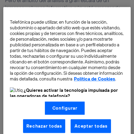
Pero el ámbito del análisis a gran escala de un
inmenso volumen informativo aún está empezando.
IDC ha revelado
en su reciente estudio
‘Digital
Telefónica puede utilizar, en función de la sección,
Universe, Big Data, Bigger Digital Shadows and
subdominio o apartado del sitio web que estés visitando,
Biggest Growth in the Far East’ (Big data, sombras
cookies propias y de terceros con fines técnicos, analíticos,
digitales mayores y mayor crecimiento en el lejano
de personalización, redes sociales y/o para mostrarte
Este), patrocinado por EMC, que
únicamente está
publicidad personalizada en base a un perfil elaborado a
partir de tus hábitos de navegación. Puedes aceptar
siendo analizado un 0,5% del total disponible
.
todas, rechazarlas o configurar su uso individualmente
clicando en el botón correspondiente. Asimismo, podrás
revocar tu consentimiento en cualquier momento desde
la opción de configuración. Si deseas obtener información
más detallada, consulta nuestra
Política de Cookies
.
¿Quieres activar la tecnología impulsada por
las operadoras de telefonía?
Nosotros, Telefónica S.A., utilizamos la tecnología Utiq para
Configurar
realizar nuestras acciones de marketing digital o análisis
(como se describe en este aviso de consentimiento)
basadas en tu navegación en nuestra(s) web(s)
listadas
aquí
(solo cuando utilizas una
conexión a
Rechazar todas
Aceptar todas
internet habilitada
, proporcionada por una de las