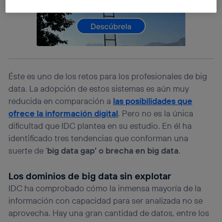
operadoras de telefonía participantes, y otorgas tu
consentimiento en cada página web).
La tecnología Utiq está diseñada con la privacidad como
prioridad ofreciéndote elección y control.
La tecnología utiliza un identificador cifrado creado por tu
operadora de telefonía
, utilizando tu dirección IP y otra
información de la cuenta de cliente de
telecomunicaciones vinculada a la conexión que utilizas
Éste es uno de los retos para los profesionales de big
(p. ej., número de teléfono móvil).
data. La adopción de estos sistemas es aún muy
Este identificador se asigna a la conexión de internet, por
reducida en comparación a
las posibilidades que
lo que cualquier persona que conecte su dispositivo y
ofrece la información digital
. Pero no es la única
consienta el uso de la tecnología recibirá el mismo
identificador. Típicamente:
dificultad que IDC plantea en su estudio. En él ha
Si utilizas una
conexión de banda ancha
(p. ej., Wi-Fi),
identificado tres tendencias que conforman una
el marketing o análisis se realizará en función de las
suerte de ‘
big data gap’ o brecha en big data
.
actividades de navegación de los miembros del hogar
que hayan dado su consentimiento.
Los dominios de big data sin explotar
Si utilizas
datos móviles
, el marketing será más
IDC ha comprobado cómo la inmensa mayoría de la
personalizado, ya que se basará únicamente en la
navegación del usuario del móvil.
información con capacidad para ser analizada no se
Puedes gestionar los consentimientos Utiq seleccionando
aprovecha. Hay una gran cantidad de datos, entre los
“Administrar Utiq” en la parte inferior de esta página web o