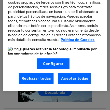
aprendiste en la lanzadera de manera satisfactoria.
cookies propias y de terceros con fines técnicos, analíticos,
Una evolución de la formación profesional pero que
de personalización, redes sociales y/o para mostrarte
publicidad personalizada en base a un perfil elaborado a
dura unas semanas en vez de unos años.
partir de tus hábitos de navegación. Puedes aceptar
todas, rechazarlas o configurar su uso individualmente
clicando en el botón correspondiente. Asimismo, podrás
revocar tu consentimiento en cualquier momento desde
la opción de configuración. Si deseas obtener información
más detallada, consulta nuestra
Política de Cookies
.
¿Quieres activar la tecnología impulsada por
las operadoras de telefonía?
Nosotros, Telefónica S.A., utilizamos la tecnología Utiq para
Configurar
realizar nuestras acciones de marketing digital o análisis
(como se describe en este aviso de consentimiento)
basadas en tu navegación en nuestra(s) web(s)
listadas
aquí
(solo cuando utilizas una
conexión a
Rechazar todas
Aceptar todas
internet habilitada
, proporcionada por una de las
operadoras de telefonía participantes, y otorgas tu
consentimiento en cada página web).
La tecnología Utiq está diseñada con la privacidad como
prioridad ofreciéndote elección y control.
La tecnología utiliza un identificador cifrado creado por tu