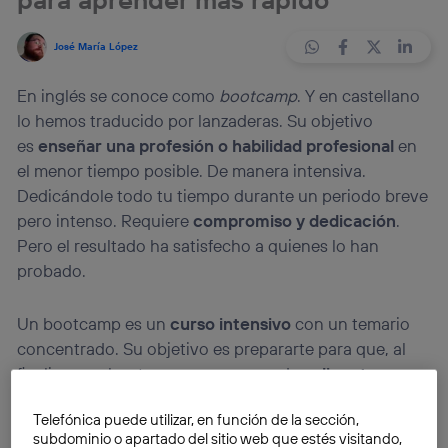
José María López
En inglés se conoce como
bootcamp
. Y en castellano
lo hemos traducido por lanzaderas. Su objetivo
es
enseñar una profesión o habilidad profesional
en
el menor tiempo posible. De manera intensiva.
Dedicándole todo tu tiempo durante un periodo breve
pero intenso. Requiere
compromiso y dedicación
.
Pero el resultado ha satisfecho a quienes lo han
probado.
Un bootcamp es un
curso intensivo
con un temario
concentrado. Su objetivo es prepararte para que, al
finalizar ese bootcamp, seas capaz de
aplicar tus
conocimientos en el mundo laboral
. Es decir, que
Telefónica puede utilizar, en función de la sección,
encuentres trabajo y puedas desempeñar lo que
subdominio o apartado del sitio web que estés visitando,