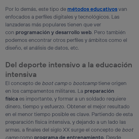
operadora de telefonía
, utilizando tu dirección IP y otra
información de la cuenta de cliente de
Por lo demás, este tipo de
métodos educativos
van
telecomunicaciones vinculada a la conexión que utilizas
enfocados a perfiles digitales y tecnológicos. Las
(p. ej., número de teléfono móvil).
lanzaderas más populares tienen que ver
Este identificador se asigna a la conexión de internet, por
con
programación y desarrollo web
. Pero también
lo que cualquier persona que conecte su dispositivo y
podemos encontrar otros perfiles y ámbitos como el
consienta el uso de la tecnología recibirá el mismo
identificador. Típicamente:
diseño, el análisis de datos, etc.
Si utilizas una
conexión de banda ancha
(p. ej., Wi-Fi),
el marketing o análisis se realizará en función de las
Del deporte intensivo a la educación
actividades de navegación de los miembros del hogar
que hayan dado su consentimiento.
intensiva
Si utilizas
datos móviles
, el marketing será más
El concepto de
boot camp
o
bootcamp
tiene origen
personalizado, ya que se basará únicamente en la
en los campamentos militares. La
preparación
navegación del usuario del móvil.
física
es importante, y formar a un soldado requiere
Puedes gestionar los consentimientos Utiq seleccionando
dinero, tiempo y esfuerzo. Obtener el mejor resultado
“Administrar Utiq” en la parte inferior de esta página web o
visitando el
portal de privacidad de Utiq
en el menor tiempo posible es clave. Partiendo de esta
(“consenthub”)
. Para más información, consulta
preparación física intensiva, y dejando a un lado las
la
política de privacidad de Utiq
.
armas, a finales del siglo XX surge el concepto de
boot
camp
como
programa de entrenamiento
. Desde